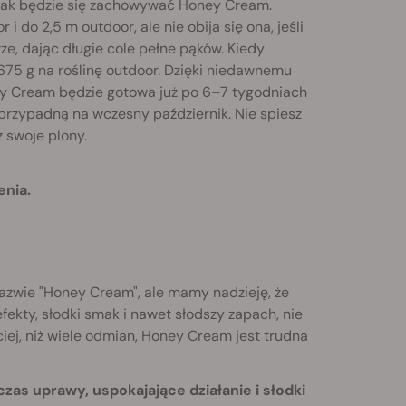
e, jak będzie się zachowywać Honey Cream.
 do 2,5 m outdoor, ale nie obija się ona, jeśli
rze, dając długie cole pełne pąków. Kiedy
 675 g na roślinę outdoor. Dzięki niedawnemu
oney Cream będzie gotowa już po 6–7 tygodniach
y przypadną na wczesny październik. Nie spiesz
z swoje plony.
enia.
azwie "Honey Cream", ale mamy nadzieję, że
fekty, słodki smak i nawet słodszy zapach, nie
ciej, niż wiele odmian, Honey Cream jest trudna
zas uprawy, uspokajające działanie i słodki