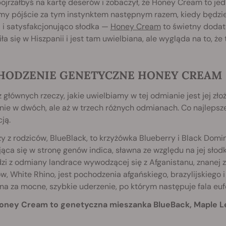
pojrzałbyś na kartę deserów i zobaczył, że Honey Cream to jed
my pójście za tym instynktem następnym razem, kiedy będzi
 i satysfakcjonująco słodka —
Honey Cream
to świetny dodat
ła się w Hiszpanii i jest tam uwielbiana, ale wygląda na to, ż
HODZENIE GENETYCZNE HONEY CREAM
 głównych rzeczy, jakie uwielbiamy w tej odmianie jest jej z
 nie w dwóch, ale aż w trzech różnych odmianach. Co najlepsze
ją.
y z rodziców, BlueBlack, to krzyżówka Blueberry i Black Domi
jąca się w stronę genów indica, sławna ze względu na jej słodk
i z odmiany landrace wywodzącej się z Afganistanu, znanej z 
w, White Rhino, jest pochodzenia afgańskiego, brazylijskiego 
a za mocne, szybkie uderzenie, po którym następuje fala eufo
Honey Cream to genetyczna mieszanka BlueBack, Maple Le