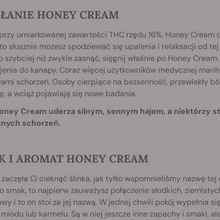
AŁANIE HONEY CREAM
przy umiarkowanej zawartości THC rzędu 16%, Honey Cream daj
 to słusznie możesz spodziewać się upalenia i relaksacji od t
b szybciej niż zwykle zasnąć, sięgnij właśnie po Honey Cream.
ejenia do kanapy. Coraz więcej użytkowników medycznej marih
ami schorzeń. Osoby cierpiące na bezsenność, przewlekły ból
gę, a wciąż pojawiają się nowe badania.
Honey Cream uderza silnym, sennym hajem, a niektórzy st
żnych schorzeń.
K I AROMAT HONEY CREAM
zaczęła Ci cieknąć ślinka, jak tylko wspomnieliśmy nazwę tej 
o smak, to najpierw zauważysz połączenie słodkich, ziemisty
wy i to on stoi za jej nazwą. W jednej chwili pokój wypełnia
miodu lub karmelu. Są w niej jeszcze inne zapachy i smaki, ale