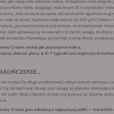
iesz, jak rosną inne odmiany indica, to będziesz mieć pojęci
stosunkowo niska, osiągając maksimum 1,6 m wysokości indoor i
o plony. Jest raczej krzaczasta, ale absolutnie ogromna na gó
ie czas na zbiory, będziesz mógł zebrać do 550 g/m² indoor i
aleniu, jej czas kwitnienia jest krótszy, niż kiedykolwiek. H
nia! Jeśli uprawiasz ją na zewnątrz, to zwróć uwagę, że zbior
nak za bardzo. Pozwalając jej kwitnąć trochę dłużej, zwiększys
Honey Cream rośnie jak przeciętna indica.
Możesz zbierać plony w 6–7 tygodni od rozpoczęcia kwitni
AKOŃCZENIE...
 nie trzeba Cię długo przekonywać, żebyś wybrał odmianę o n
s Cię zainspirował. Biorąc pod uwagę jej głęboko relaksujące e
źle trafić. Wraz z faktem, że jest ona gotowa do zbiorów szyb
cia.
Honey Cream jest odmianą z najwyższej półki — ma krótki c