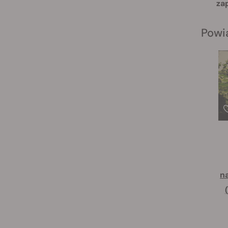
za
Powi
n