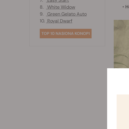
7.
Easy Start
•
H
8.
White Widow
9.
Green Gelato Auto
10.
Royal Dwarf
TOP 10 NASIONA KONOPI