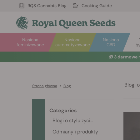
RQS Cannabis Blog
Cooking Guide
Nasiona
Nasiona
Nasiona
feminizowane
automatyzowane
CBD
hy
🎁
3 darmowe 
Blogi o 
Strona główna
>
Blog
Categories
Blogi o stylu życi...
Odmiany i produkty