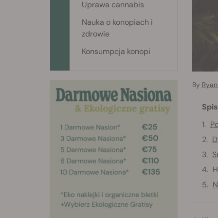
Uprawa cannabis
Nauka o konopiach i
zdrowie
Konsumpcja konopi
By
Ryan 
Spis
P
D
S
H
N