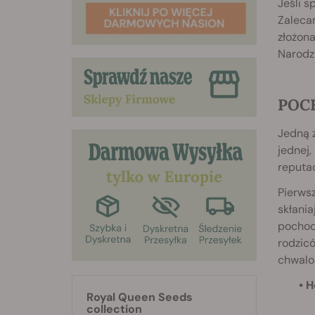
Jeśli s
Zaleca
złożona
Narodzi
POC
Jedną z
jednej,
reputac
Pierwsz
skłania
pochodz
rodzicó
chwalon
• 
Royal Queen Seeds
collection