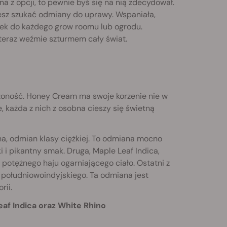
na z opcji, to pewnie byś się na nią zdecydował.
esz szukać odmiany do uprawy. Wspaniała,
ek do każdego grow roomu lub ogrodu.
e teraz weźmie szturmem cały świat.
łożoność. Honey Cream ma swoje korzenie nie w
, każda z nich z osobna cieszy się świetną
na, odmian klasy ciężkiej. To odmiana mocno
i i pikantny smak. Druga, Maple Leaf Indica,
potężnego haju ogarniającego ciało. Ostatni z
i południowoindyjskiego. Ta odmiana jest
rii.
af Indica oraz White Rhino