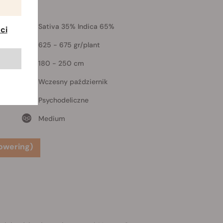
wering)
ica
Sativa 35% Indica 65%
ci
625 - 675 gr/plant
180 - 250 cm
Wczesny październik
Psychodeliczne
Medium
owering)