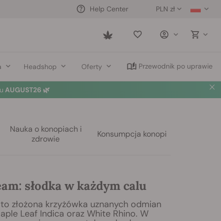
PLN zł
Help Center
Saved
items
Przewodnik po uprawie
a
Headshop
Oferty
u
AUGUST26 🌿
Nauka o konopiach i
Konsumpcja konopi
zdrowie
am: słodka w każdym calu
to złożona krzyżówka uznanych odmian
aple Leaf Indica oraz White Rhino. W