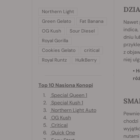
DZI
Northern Light
Green Gelato
Fat Banana
Nawet 
indica,
OG Kush
Sour Diesel
dniu lu
Royal Gorilla
przykl
Cookies Gelato
critical
z objaw
niej ul
Royal Runtz
HulkBerry
• 
ró
Top 10 Nasiona Konopi
1.
Special Queen 1
SMA
2.
Special Kush 1
3.
Northern Light Auto
Pewnie 
4.
OG Kush
chodzi 
5.
Critical
wyjątko
6.
Quick One
nutami 