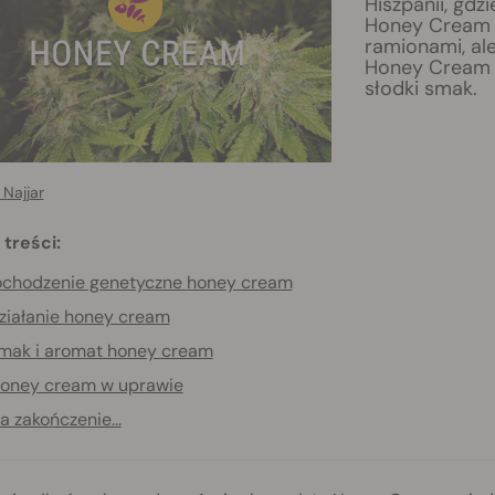
Hiszpanii, gd
Honey Cream z
ramionami, ale
Honey Cream łą
słodki smak.
Najjar
 treści:
ochodzenie genetyczne honey cream
ziałanie honey cream
mak i aromat honey cream
oney cream w uprawie
a zakończenie...