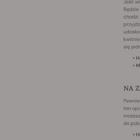
Jeśli w
Będzie 
chodzi 
przyjdz
udoskon
kwitnie
się jed
• 
• 
NA Z
Pewnie
ten opi
możesz 
do pobi
• 