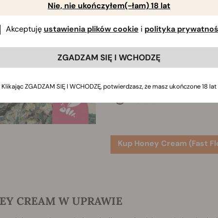
Nie, nie ukończyłem(-łam) 18 lat
Honey Cream (Fast Flo
BlueBlack x Maple Leaf Ind
Akceptuję
ustawienia plików cookie
i
polityka prywatnoś
x White Rhino
500 - 550 gr/m2
ZGADZAM SIĘ I WCHODZĘ
100 - 160 cm
50 - 55 days
Klikając ZGADZAM SIĘ I WCHODZĘ, potwierdzasz, że masz ukończone 18 lat
Do 16%
Kup Honey Cream (Fast Fl
EY CREAM W UPRAWIE