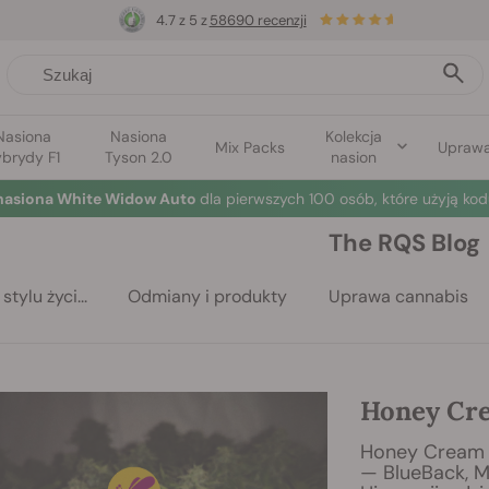
4.7 z 5 z
58690 recenzji
Nasiona
Nasiona
Kolekcja
Mix Packs
Upraw
brydy F1
Tyson 2.0
nasion
nasiona White Widow Auto
dla pierwszych 100 osób, które użyją kod
The RQS Blog
stylu życi...
Odmiany i produkty
Uprawa cannabis
Honey Cre
Honey Cream 
— BlueBack, M