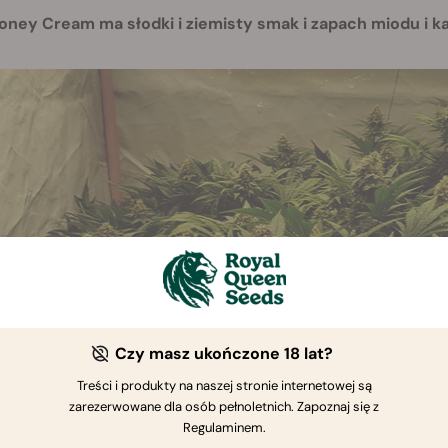
oney Cream ma słodki i ziemisty smak i zapach miodu i k
Czy masz ukończone 18 lat?
Treści i produkty na naszej stronie internetowej są
zarezerwowane dla osób pełnoletnich. Zapoznaj się z
Regulaminem.