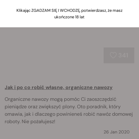
organiczne rozwiązania w domu, nasze przewodniki ci to
umożliwią.
Klikając ZGADZAM SIĘ I WCHODZĘ, potwierdzasz, że masz
ukończone 18 lat
341
Jak i po co robić własne, organiczne nawozy
Organiczne nawozy mogą pomóc Ci zaoszczędzić
pieniądze oraz zwiększyć plony. Oto poradnik, który
omawia, jak i dlaczego powinieneś robić nawóz domowej
roboty. Nie pożałujesz!
26 Jan 2020