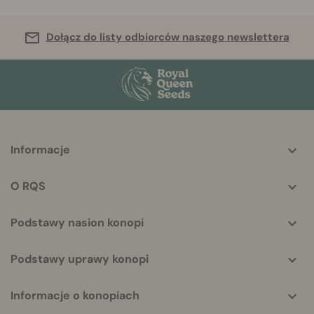
Dołącz do listy odbiorców naszego newslettera
More
Informacje
helpful
info
O RQS
Podstawy nasion konopi
Podstawy uprawy konopi
Informacje o konopiach