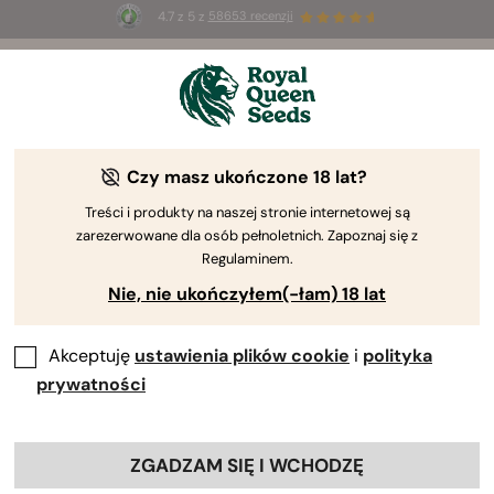
4.7 z 5 z
58653 recenzji
☀️
Summer Sales
: do 50% zniżki
na wybrane produkty ⏤
Kup teraz
🛍️
Czy masz ukończone 18 lat?
The RQS Blog
Treści i produkty na naszej stronie internetowej są
zarezerwowane dla osób pełnoletnich. Zapoznaj się z
Uprawa cannabis
Nauka o konopiach i zdrowi
Regulaminem.
Nie, nie ukończyłem(-łam) 18 lat
1 Blog about "Uprawa organiczna"
Akceptuję
ustawienia plików cookie
i
polityka
Organiczne składniki odżywcze konopi, dodatki do gleby i
prywatności
metody zwalczania szkodników służą ochronie szerszego
środowiska i maksymalnemu wykorzystaniu roślin
marihuany. Niezależnie od tego, czy potrzebujesz porady
ZGADZAM SIĘ I WCHODZĘ
na temat tego, co kupić, czy też jak przygotować własne