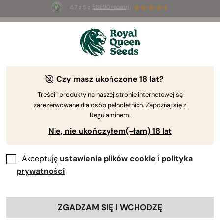
4.7 z 5 z
58690 recenzji
🎁
3 nasiona White Widow Auto
ZA DARMO dla
pierwszych 100 osób, które użyją kodu
AUGUST26 🌿
Czy masz ukończone 18 lat?
The RQS Blog
Treści i produkty na naszej stronie internetowej są
zarezerwowane dla osób pełnoletnich. Zapoznaj się z
Uprawa cannabis
Nauka o konopiach i zdrowi
Regulaminem.
Nie, nie ukończyłem(-łam) 18 lat
3 Blogs about "Zapobieganie szkodnikom i atakom
zwierząt"
Akceptuję
ustawienia plików cookie
i
polityka
prywatności
Wzywamy wszystkich hodowców outdoor! Odkryj
wszystko, co należy wiedzieć o powszechnych
szkodnikach marihuany i sposobach na zapobieganie im.
ZGADZAM SIĘ I WCHODZĘ
Niezależnie od tego, czy chcesz ochronić marihuanę