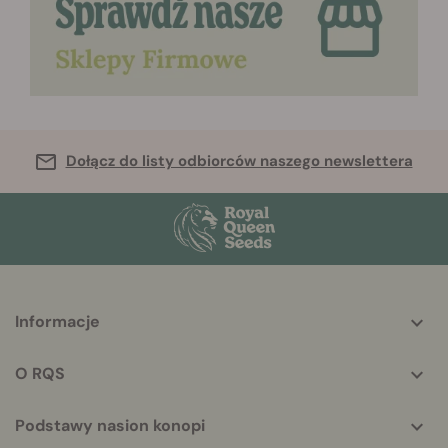
Dołącz do listy odbiorców naszego newslettera
More
Informacje
helpful
info
O RQS
Podstawy nasion konopi