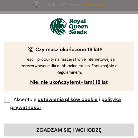
4.7 z 5 z
58744 recenzji
🎁
3 nasiona White Widow Auto
ZA DARMO dla
pierwszych 100 osób, które użyją kodu
AUGUST26 🌿
Czy masz ukończone 18 lat?
The RQS Blog
Treści i produkty na naszej stronie internetowej są
zarezerwowane dla osób pełnoletnich. Zapoznaj się z
Uprawa cannabis
Nauka o konopiach i zdrowi
Regulaminem.
Nie, nie ukończyłem(-łam) 18 lat
6 Blogs about "Automaty"
Akceptuję
ustawienia plików cookie
i
polityka
Automatycznie kwitnące odmiany marihuany należą do
prywatności
najszybszych, najsilniejszych i najbardziej dyskretnych
dostępnych roślin. Są idealne zarówno dla
początkujących hodowców, jak i ekspertów. Odkryj
ZGADZAM SIĘ I WCHODZĘ
wszystko, co warto wiedzieć o automatycznych