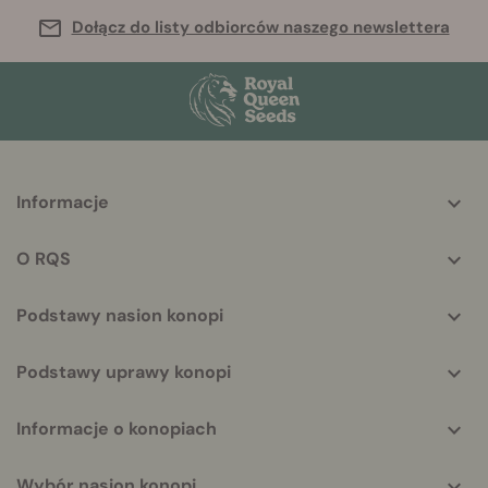
Dołącz do listy odbiorców naszego newslettera
More
Informacje
helpful
info
O RQS
Podstawy nasion konopi
Podstawy uprawy konopi
Informacje o konopiach
Wybór nasion konopi