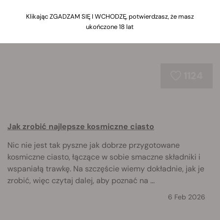
szefa kuchni i zabierz się za gotowanie!
Klikając ZGADZAM SIĘ I WCHODZĘ, potwierdzasz, że masz
ukończone 18 lat
1124
Jak zrobić najlepsze kosmiczne ciasto
Nic nie jest tak pyszne jak dobrze przygotowane
kosmiczne ciasto, łączące w sobie smaczne składniki i
wspaniałą trawkę. Na szczęście wiemy dokładnie, jak je
zrobić, więc czytaj dalej, aby poznać na ...
6 Feb 2026