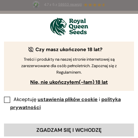
4.7 z 5 z
58653 recenzji
☀️
Summer Sales
: do 50% zniżki
na wybrane produkty ⏤
Kup teraz
🛍️
Czy masz ukończone 18 lat?
The RQS Blog
Treści i produkty na naszej stronie internetowej są
zarezerwowane dla osób pełnoletnich. Zapoznaj się z
Blogi o stylu życi...
Odmiany i produkty
Up
Regulaminem.
Nie, nie ukończyłem(-łam) 18 lat
8 Blogs about "Canna-recipies"
Akceptuję
ustawienia plików cookie
i
polityka
Witamy w miejscu, gdzie kreatywność kulinarna spotyka
prywatności
się z kulturą marihuany! Właśnie natknąłeś się na
skarbnicę informacji, która pomoże ci udoskonalić
wszystkie produkty spożywcze z marihuany i
ZGADZAM SIĘ I WCHODZĘ
wypróbować nowe przepisy z użyciem zioła! Załóż czapkę