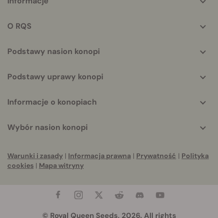
Informacje
helpful
info
O RQS
Podstawy nasion konopi
Podstawy uprawy konopi
Informacje o konopiach
Wybór nasion konopi
Warunki i zasady
|
Informacja prawna
|
Prywatność
|
Polityka
cookies
|
Mapa witryny
© Royal Queen Seeds, 2026. All rights