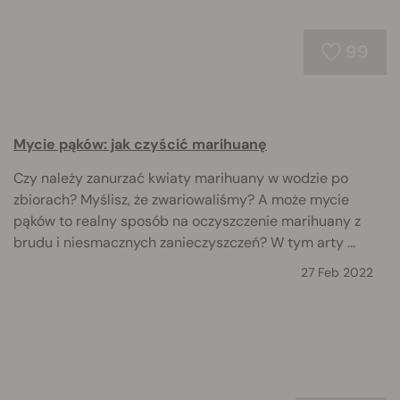
99
Mycie pąków: jak czyścić marihuanę
Czy należy zanurzać kwiaty marihuany w wodzie po
zbiorach? Myślisz, że zwariowaliśmy? A może mycie
pąków to realny sposób na oczyszczenie marihuany z
brudu i niesmacznych zanieczyszczeń? W tym arty ...
27 Feb 2022