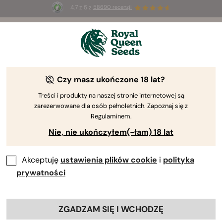
4.7 z 5 z
58690 recenzji
🎁
3 nasiona White Widow Auto
ZA DARMO dla
pierwszych 100 osób, które użyją kodu
AUGUST26 🌿
Czy masz ukończone 18 lat?
The RQS Blog
Treści i produkty na naszej stronie internetowej są
zarezerwowane dla osób pełnoletnich. Zapoznaj się z
Uprawa cannabis
Nauka o konopiach i zdrowi
Regulaminem.
Nie, nie ukończyłem(-łam) 18 lat
12 Blogs about "Kwitnienie i kolejne etapy"
Akceptuję
ustawienia plików cookie
i
polityka
Dowiedz się, jak po mistrzowsku przejść przez etap
prywatności
kwitnienia konopi, niezależnie od twojego doświadczenia.
Poniżej znajdziesz wskazówki dotyczące kwitnienia
konopi, które pomogą ci wybrać składniki odżywcze i
ZGADZAM SIĘ I WCHODZĘ
warunki uprawy prowadzące do pierwszych udanych