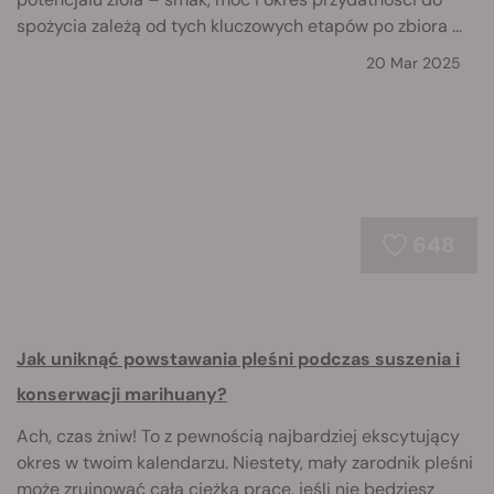
spożycia zależą od tych kluczowych etapów po zbiora ...
20 Mar 2025
648
Jak uniknąć powstawania pleśni podczas suszenia i
konserwacji marihuany?
Ach, czas żniw! To z pewnością najbardziej ekscytujący
okres w twoim kalendarzu. Niestety, mały zarodnik pleśni
może zrujnować całą ciężką pracę, jeśli nie będziesz