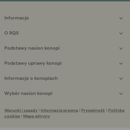
More
Informacje
helpful
info
O RQS
Podstawy nasion konopi
Podstawy uprawy konopi
Informacje o konopiach
Wybór nasion konopi
Warunki i zasady
|
Informacja prawna
|
Prywatność
|
Polityka
cookies
|
Mapa witryny