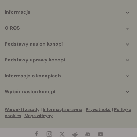
More
Informacje
helpful
info
O RQS
Podstawy nasion konopi
Podstawy uprawy konopi
Informacje o konopiach
Wybór nasion konopi
Warunki i zasady
|
Informacja prawna
|
Prywatność
|
Polityka
cookies
|
Mapa witryny