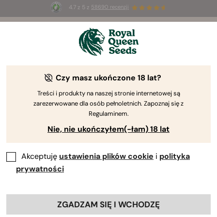
4.7 z 5 z
58690 recenzji
🎁
3 nasiona White Widow Auto
ZA DARMO dla
pierwszych 100 osób, które użyją kodu
AUGUST26 🌿
Czy masz ukończone 18 lat?
The RQS Blog
Treści i produkty na naszej stronie internetowej są
zarezerwowane dla osób pełnoletnich. Zapoznaj się z
Blogi o stylu życi...
Odmiany i produkty
Up
Regulaminem.
Nie, nie ukończyłem(-łam) 18 lat
28 Blogs about "Wybór genotypu konopi"
Akceptuję
ustawienia plików cookie
i
polityka
Świat genetyki konopi może szybko wydać się
prywatności
zagmatwany. Aby pomóc zarówno nowym, jak i
doświadczonym użytkownikom konopi w nawigacji po
ogromnej ilości istniejących odmian marihuany,
ZGADZAM SIĘ I WCHODZĘ
stworzyliśmy serię artykułów na blogu, które pomogą ci