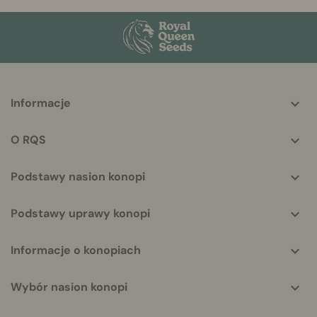
More
Informacje
helpful
info
O RQS
Podstawy nasion konopi
Podstawy uprawy konopi
Informacje o konopiach
Wybór nasion konopi