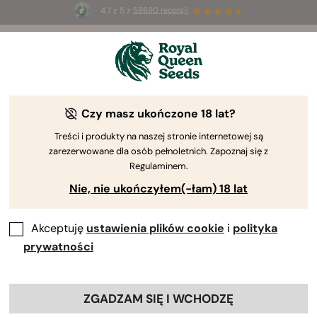
4.7 z 5 z
58690 recenzji
🎁
3 nasiona White Widow Auto
ZA DARMO dla
pierwszych 100 osób, które użyją kodu
AUGUST26 🌿
Czy masz ukończone 18 lat?
The RQS Blog
Treści i produkty na naszej stronie internetowej są
zarezerwowane dla osób pełnoletnich. Zapoznaj się z
Uprawa cannabis
Nauka o konopiach i zdrowi
Regulaminem.
Nie, nie ukończyłem(-łam) 18 lat
10 Blogs about "Ulepszenia w uprawie"
Akceptuję
ustawienia plików cookie
i
polityka
Zagłęb się w temat ulepszaczy do uprawy i dowiedz się,
prywatności
jak stosować składniki odżywcze, organiczne suplementy
i stymulatory wzrostu, aby zoptymalizować plony,
poprawić zdrowie konopi i polepszyć wchłanianie
ZGADZAM SIĘ I WCHODZĘ
składników odżywczych. Dowiedz się, jak uniknąć gnicia,