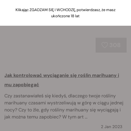
wyciągania się i innych typowych problemów.
Klikając ZGADZAM SIĘ I WCHODZĘ, potwierdzasz, że masz
ukończone 18 lat
308
Jak kontrolować wyciąganie się roślin marihuany i
mu zapobiegać
Czy zastanawiałeś się kiedyś, dlaczego twoje rośliny
marihuany czasami wystrzeliwują w górę w ciągu jednej
nocy? Czy to źle, gdy rośliny marihuany się wyciągają i
jak można temu zapobiec? W tym art ...
2 Jan 2023