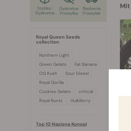
M
Royal Queen Seeds
collection
Northern Light
Green Gelato
Fat Banana
OG Kush
Sour Diesel
Royal Gorilla
Cookies Gelato
critical
Royal Runtz
HulkBerry
Top 10 Nasiona Konopi
To k