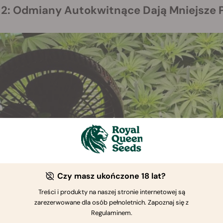
it 2: Odmiany Autokwitnące Dają Mniejsze 
Czy masz ukończone 18 lat?
Treści i produkty na naszej stronie internetowej są
zarezerwowane dla osób pełnoletnich. Zapoznaj się z
olejny popularny mit na temat odmian autokwitnących konopi
Regulaminem.