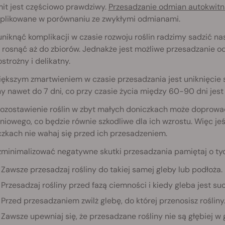
it jest częściowo prawdziwy.
Przesadzanie odmian autokwit
plikowane w porównaniu ze zwykłymi odmianami.
niknąć komplikacji w czasie rozwoju roślin radzimy sadzić n
rosnąć aż do zbiorów. Jednakże jest możliwe przesadzanie od
strożny i delikatny.
ększym zmartwieniem w czasie przesadzania jest uniknięcie s
ny nawet do 7 dni, co przy czasie życia między 60-90 dni je
pozostawienie roślin w zbyt małych doniczkach może doprow
niowego, co będzie równie szkodliwe dla ich wzrostu. Więc je
zkach nie wahaj się przed ich przesadzeniem.
zminimalizować negatywne skutki przesadzania pamiętaj o ty
Zawsze przesadzaj rośliny do takiej samej gleby lub podłoża.
Przesadzaj rośliny przed fazą ciemności i kiedy gleba jest su
Przed przesadzaniem zwilż glebę, do której przenosisz rośliny
Zawsze upewniaj się, że przesadzane rośliny nie są głębiej w g