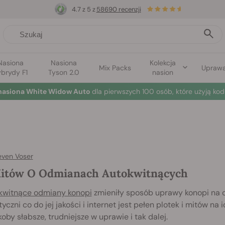
4.7 z 5 z
58690 recenzji
Nasiona
Nasiona
Kolekcja
Mix Packs
Upraw
brydy F1
Tyson 2.0
nasion
nasiona White Widow Auto
dla pierwszych 100 osób, które użyją kod
even Voser
itów O Odmianach Autokwitnących
kwitnące odmiany konopi
zmieniły sposób uprawy konopi na c
yczni co do jej jakości i internet jest pełen plotek i mitów 
koby słabsze, trudniejsze w uprawie i tak dalej.