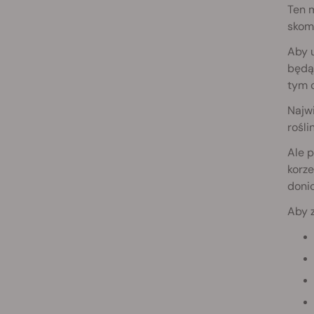
Ten m
skom
Aby u
będą 
tym o
Najwi
rośli
Ale 
korze
donic
Aby 