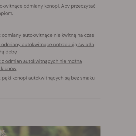
okwitnące odmiany konopi
. Aby przeczytać
opiom.
6: odmiany autokwitnące nie kwitną na czas
: odmiany autokwitnące potrzebują światła
ałą dobę
8: z odmian autokwitnących nie można
 klonów
9: pąki konopi autokwitnących są bez smaku