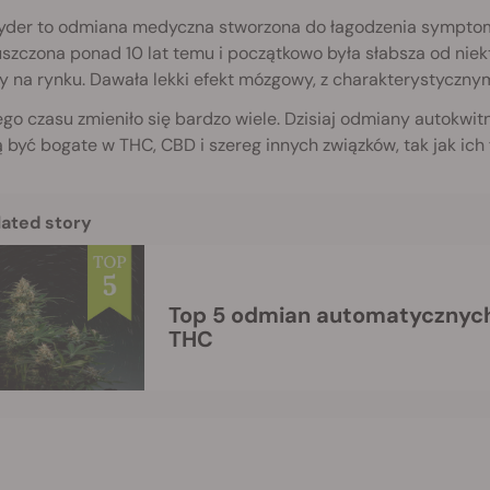
yder to odmiana medyczna stworzona do łagodzenia symptomów
szczona ponad 10 lat temu i początkowo była słabsza od nie
y na rynku. Dawała lekki efekt mózgowy, z charakterystyczn
go czasu zmieniło się bardzo wiele. Dzisiaj odmiany autokwi
być bogate w THC, CBD i szereg innych związków, tak jak ich
lated story
Top 5 odmian automatycznych 2026 r. bogatych w
THC