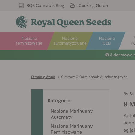
RQS Cannabis Blog
Cooking Guide
Nasiona
Nasiona
Nasiona
feminizowane
automatyzowane
CBD
hy
🎁
3 darmowe 
Strona główna
>
9 Mitów O Odmianach Autokwitnących
By
St
Kategorie
9 M
Nasiona Marihuany
Auto
Automaty
scept
Nasiona Marihuany
są ja
Feminizowane