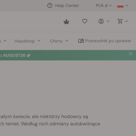
PLN zł
Help Center
Saved
items
Przewodnik po uprawie
a
Headshop
Oferty
u
AUGUST26 🌿
ałym świecie, ale niektórzy hodowcy są
na ich temat. Według nich odmiany autokwitnące