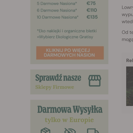
Lowr
wypu
wted
Od te
mogą 
Re