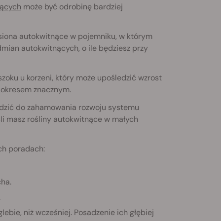
nących
może być odrobinę bardziej
asiona autokwitnące w pojemniku, w którym
mian autokwitnących, o ile będziesz przy
zoku u korzeni, który może upośledzić wzrost
st okresem znacznym.
adzić do zahamowania rozwoju systemu
śli masz rośliny autokwitnące w małych
ch poradach:
cha.
.
lebie, niż wcześniej. Posadzenie ich głębiej