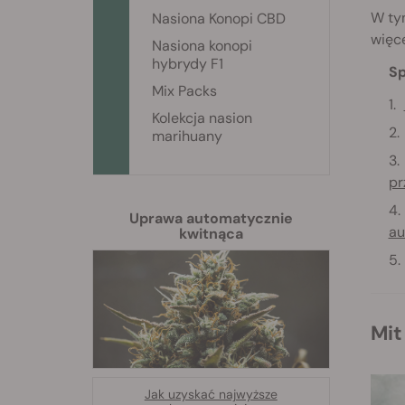
W ty
Nasiona Konopi CBD
więc
Nasiona konopi
hybrydy F1
Sp
Mix Packs
Kolekcja nasion
marihuany
pr
Uprawa automatycznie
au
kwitnąca
M
Jak uzyskać najwyższe