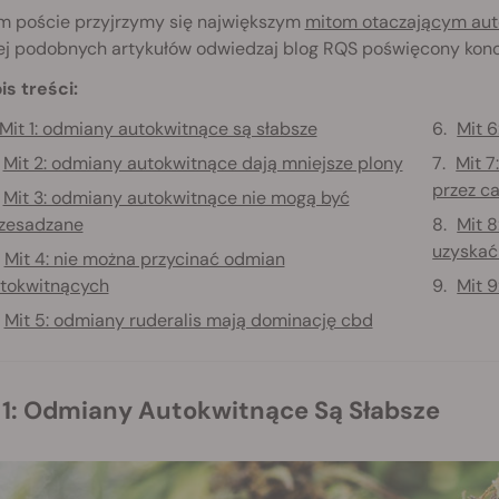
m poście przyjrzymy się największym
mitom otaczającym aut
ej podobnych artykułów odwiedzaj blog RQS poświęcony kon
is treści:
Mit 1: odmiany autokwitnące są słabsze
Mit 
Mit 2: odmiany autokwitnące dają mniejsze plony
Mit 7
przez c
Mit 3: odmiany autokwitnące nie mogą być
zesadzane
Mit 
uzyskać
Mit 4: nie można przycinać odmian
tokwitnących
Mit 
Mit 5: odmiany ruderalis mają dominację cbd
it 1: Odmiany Autokwitnące Są Słabsze