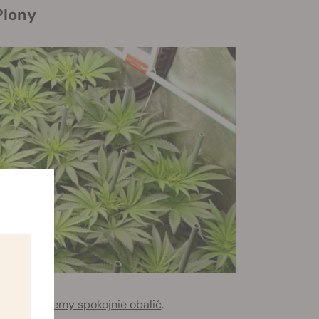
Plony
,
który możemy spokojnie obalić
.