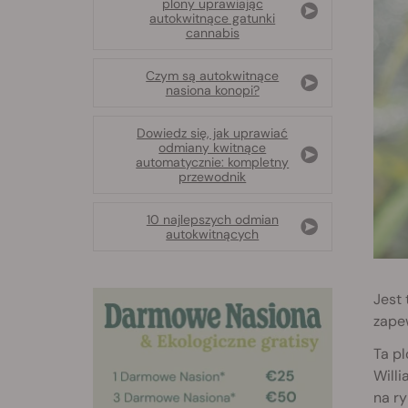
plony uprawiając
autokwitnące gatunki
cannabis
Czym są autokwitnące
nasiona konopi?
Dowiedz się, jak uprawiać
odmiany kwitnące
automatycznie: kompletny
przewodnik
10 najlepszych odmian
autokwitnących
Jest 
zapew
Ta pl
Willi
na ry