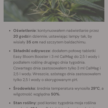
Oświetlenie
: kontynuowałem naświetlanie przez
20 godz
in dziennie, ustawiając lampy tak, by
wisiały
35 cm
nad szczytem baldachimu.
Składniki odżywcze
: dodałem połowę tabletki
Easy Bloom Booster i 3 ml CalMag do 2,5 l wody i
podlałem roślinę drugiego dnia tygodnia.
Czwartego dnia zastosowałem tylko 3 ml CalMag i
2,5 l wody. Wreszcie, szóstego dnia zastosowałem
tylko 2,5 l wody o skorygowanym pH.
Środowisko
: średnia temperatura wynosiła
29°C
, a
wilgotność względna
50%
.
Stan rośliny
: pod koniec tygodnia moja roślina