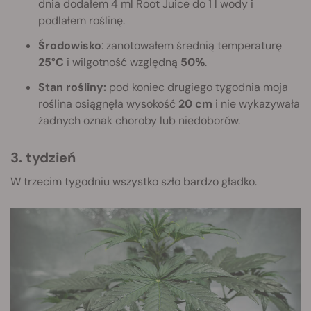
dnia dodałem 4 ml Root Juice do 1 l wody i
podlałem roślinę.
Środowisko
: zanotowałem średnią temperaturę
25°C
i wilgotność względną
50%
.
Stan rośliny:
pod koniec drugiego tygodnia moja
roślina osiągnęła wysokość
20 cm
i nie wykazywała
żadnych oznak choroby lub niedoborów.
3. tydzień
W trzecim tygodniu wszystko szło bardzo gładko.