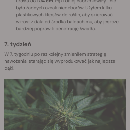
urosła do
104 cm
. Pąki dalej nabrzmiewały i nie
było żadnych oznak niedoborów. Użyłem kilku
plastikowych klipsów do roślin, aby skierować
wzrost z dala od środka baldachimu, aby jeszcze
bardziej poprawić penetrację światła.
7. tydzień
W 7. tygodniu po raz kolejny zmieniłem strategię
nawożenia, starając się wyprodukować jak najlepsze
pąki.