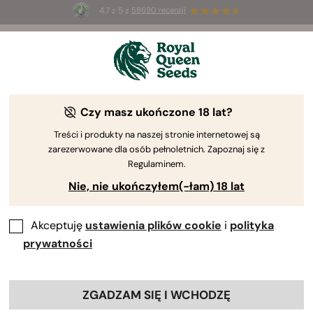
4.7 z 5 z
58690 recenzji
☀️
Summer Sales
: do 50% zniżki
na wybrane produkty ⏤
Kup teraz
🛍️
Czy masz ukończone 18 lat?
By
Luke Sumpter
Dziennik uprawy Mimosa Auto
Treści i produkty na naszej stronie internetowej są
zarezerwowane dla osób pełnoletnich. Zapoznaj się z
Regulaminem.
Nie, nie ukończyłem(-łam) 18 lat
Akceptuję
ustawienia plików cookie
i
polityka
prywatności
ZGADZAM SIĘ I WCHODZĘ