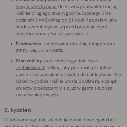
Easy Bloom Booster
do 2 l wody i podałem mojej
roślinie drugiego dnia tygodnia. Szóstego dnia
dodałem 3 ml CalMag do 2 l wody i podałem jako
środek zapobiegawczy przed potencjalnymi
niedoborami w późniejszym okresie.
Środowisko
: zanotowałem średnią temperaturę
29°C
i wilgotność
50%
.
Stan rośliny
: pod koniec tygodnia lekko
zdefoliowałem
roślinę, aby poprawić przepływ
powietrza i przenikanie światła do baldachimu. Pod
koniec tygodnia roślina urosła do
80 cm
, a zalążki
kwiatów przekształciły się już w gęste skupiska
kwiatów słupkowych.
6. tydzień
W szóstym tygodniu kwitnienie nadal przebiegało bez
problemów. Moja roślina kontynuowała wyciąganie się, a