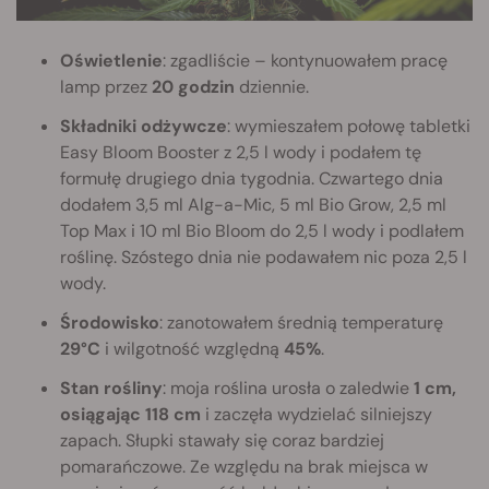
Oświetlenie
: zgadliście – kontynuowałem pracę
lamp przez
20 godzin
dziennie.
Składniki odżywcze
: wymieszałem połowę tabletki
Easy Bloom Booster z 2,5 l wody i podałem tę
formułę drugiego dnia tygodnia. Czwartego dnia
dodałem 3,5 ml Alg-a-Mic, 5 ml Bio Grow, 2,5 ml
Top Max i 10 ml Bio Bloom do 2,5 l wody i podlałem
roślinę. Szóstego dnia nie podawałem nic poza 2,5 l
wody.
Środowisko
: zanotowałem średnią temperaturę
29°C
i wilgotność względną
45%
.
Stan rośliny
: moja roślina urosła o zaledwie
1 cm,
osiągając 118 cm
i zaczęła wydzielać silniejszy
zapach. Słupki stawały się coraz bardziej
pomarańczowe. Ze względu na brak miejsca w