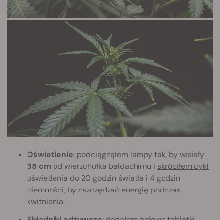
Oświetlenie
: podciągnąłem lampy tak, by wisiały
35 cm
od wierzchołka baldachimu i
skróciłem cykl
oświetlenia do 20 godzin światła i 4 godzin
ciemności, by oszczędzać energię podczas
kwitnienia
.
Składniki odżywcze
: dodałem połowę tabletki