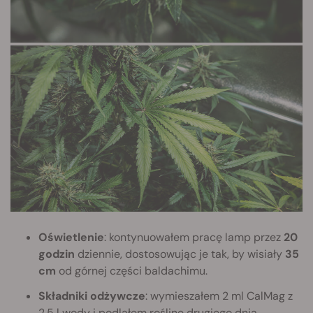
Oświetlenie
: kontynuowałem pracę lamp przez
20
godzin
dziennie, dostosowując je tak, by wisiały
35
cm
od górnej części baldachimu.
Składniki odżywcze
: wymieszałem 2 ml CalMag z
2,5 l wody i podlałem roślinę drugiego dnia