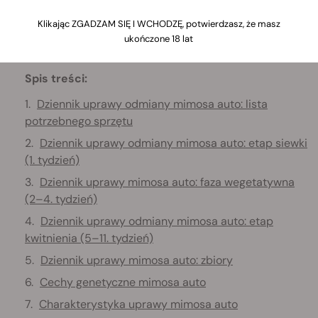
Klikając ZGADZAM SIĘ I WCHODZĘ, potwierdzasz, że masz
ukończone 18 lat
Spis treści:
Dziennik uprawy odmiany mimosa auto: lista
potrzebnego sprzętu
Dziennik uprawy odmiany mimosa auto: etap siewki
(1. tydzień)
Dziennik uprawy mimosa auto: faza wegetatywna
(2–4. tydzień)
Dziennik uprawy odmiany mimosa auto: etap
kwitnienia (5–11. tydzień)
Dziennik uprawy mimosa auto: zbiory
Cechy genetyczne mimosa auto
Charakterystyka uprawy mimosa auto