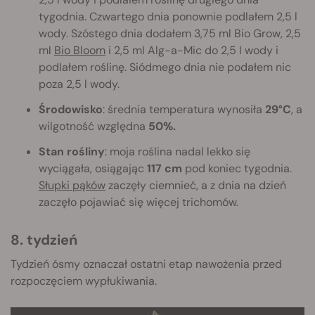
tygodnia. Czwartego dnia ponownie podlałem 2,5 l
wody. Szóstego dnia dodałem 3,75 ml Bio Grow, 2,5
ml
Bio Bloom
i 2,5 ml Alg-a-Mic do 2,5 l wody i
podlałem roślinę. Siódmego dnia nie podałem nic
poza 2,5 l wody.
Środowisko
: średnia temperatura wynosiła
29°C
, a
wilgotność względna
50%.
Stan rośliny
: moja roślina nadal lekko się
wyciągała, osiągając
117 cm
pod koniec tygodnia.
Słupki pąków
zaczęły ciemnieć, a z dnia na dzień
zaczęło pojawiać się więcej trichomów.
8. tydzień
Tydzień ósmy oznaczał ostatni etap nawożenia przed
rozpoczęciem wypłukiwania.