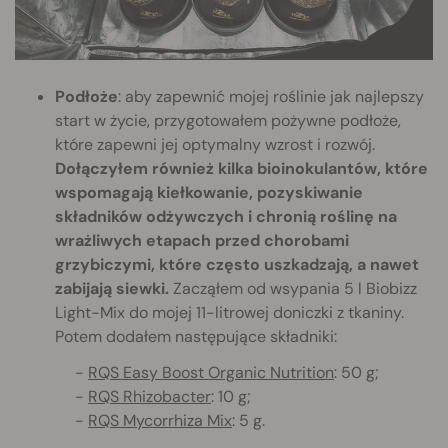
Podłoże
: aby zapewnić mojej roślinie jak najlepszy
start w życie, przygotowałem pożywne podłoże,
które zapewni jej optymalny wzrost i rozwój.
Dołączyłem również kilka bioinokulantów, które
wspomagają kiełkowanie, pozyskiwanie
składników odżywczych i chronią roślinę na
wrażliwych etapach przed chorobami
grzybiczymi, które często uszkadzają, a nawet
zabijają siewki.
Zacząłem od wsypania 5 l Biobizz
Light-Mix do mojej 11-litrowej doniczki z tkaniny.
Potem dodałem następujące składniki:
-
RQS Easy Boost Organic Nutrition
: 50 g;
-
RQS Rhizobacter
: 10 g;
-
RQS Mycorrhiza Mix
: 5 g.