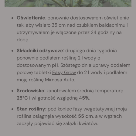
Oświetlenie
: ponownie dostosowałem oświetlenie
tak, aby wisiało 35 cm nad czubkiem baldachimu i
utrzymywałem je włączone przez 24 godziny na
dobę.
Składniki odżywcze
: drugiego dnia tygodnia
ponownie podlałem roślinę 2 l wody o
dostosowanym pH. Szóstego dnia uprawy dodałem
połowę tabletki
Easy Grow
do 2 l wody i podlałem
moją roślinę Mimosa Auto.
Środowisko
: zanotowałem średnią temperaturę
25°C
i wilgotność względną 4
5%
.
Stan rośliny:
pod koniec fazy wegetatywnej moja
roślina osiągnęła wysokość
55 cm
, a w węzłach
zaczęły pojawiać się zalążki kwiatów.