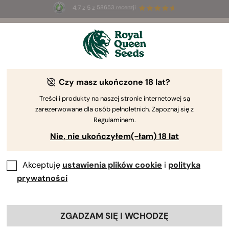
4.7 z 5 z
58653 recenzji
☀️
Summer Sales
: do 50% zniżki
na wybrane produkty ⏤
Kup teraz
🛍️
Czy masz ukończone 18 lat?
Autor RQS
Dziennikarstwo ze specjalizacją w konopiach
Treści i produkty na naszej stronie internetowej są
Ryan Najjar Licencjat
zarezerwowane dla osób pełnoletnich. Zapoznaj się z
Regulaminem.
Piszę o: Kwestie społeczne i prawne -
Nie, nie ukończyłem(-łam) 18 lat
Hodowla konopi - Edukacja nowych
użytkowników - Badania naukowe
Akceptuję
ustawienia plików cookie
i
polityka
prywatności
Profile zawodowe:
Ryan Najjar
ZGADZAM SIĘ I WCHODZĘ
https://www.ryannajjar.com/