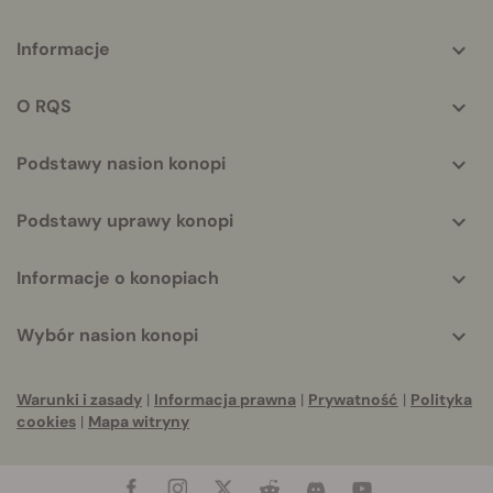
More
Informacje
helpful
info
O RQS
Podstawy nasion konopi
Podstawy uprawy konopi
Informacje o konopiach
Wybór nasion konopi
Warunki i zasady
|
Informacja prawna
|
Prywatność
|
Polityka
cookies
|
Mapa witryny