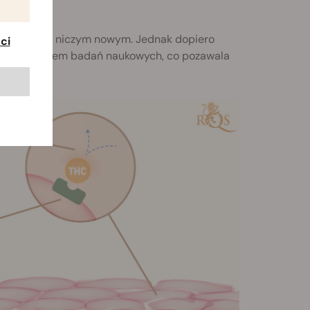
oła
ach nie jest niczym nowym. Jednak dopiero
ci
się przedmiotem badań naukowych, co pozawala