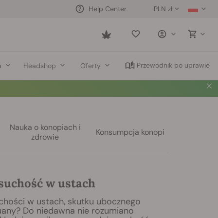
PLN zł
Help Center
Saved
items
Przewodnik po uprawie
a
Headshop
Oferty
Nauka o konopiach i
Konsumpcja konopi
zdrowie
 suchość w ustach
uchości w ustach, skutku ubocznego
uany? Do niedawna nie rozumiano