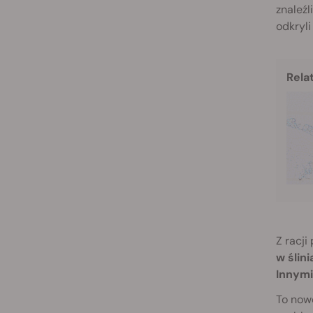
znaleźl
odkryli
Rela
Z racj
w ślin
Innymi
To now