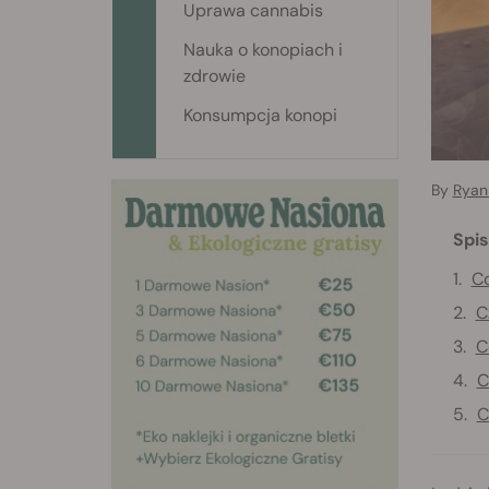
Uprawa cannabis
Nauka o konopiach i
zdrowie
Konsumpcja konopi
By
Ryan 
Spis
Co
C
C
C
C