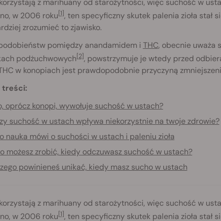
korzystają z marihuany od starożytności, więc suchość w ust
[1]
no, w 2006 roku
, ten specyficzny skutek palenia zioła sta
dziej zrozumieć to zjawisko.
i podobieństw pomiędzy anandamidem i
THC
, obecnie uważa s
[2]
nkach podżuchwowych
, powstrzymuje je wtedy przed odbie
THC w konopiach jest prawdopodobnie przyczyną zmniejszenia
 treści:
, oprócz konopi, wywołuje suchość w ustach?
zy suchość w ustach wpływa niekorzystnie na twoje zdrowie?
o nauka mówi o suchości w ustach i paleniu zioła
o możesz zrobić, kiedy odczuwasz suchość w ustach?
zego powinieneś unikać, kiedy masz sucho w ustach
korzystają z marihuany od starożytności, więc suchość w ust
[1]
no, w 2006 roku
, ten specyficzny skutek palenia zioła sta