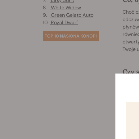
7.
Easy Start
8.
White Widow
Choć cz
9.
Green Gelato Auto
odczuwa
10.
Royal Dwarf
płynów,
również
TOP 10 NASIONA KONOPI
otwarty
Twoje u
Czy 
Tak wię
może d
dłuższy
wysusze
utrzymy
bardzie