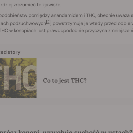
dziej zrozumieć to zjawisko.
i podobieństw pomiędzy anandamidem i THC, obecnie uważa się
[2]
nkach podżuchwowych
, powstrzymuje je wtedy przed odbie
THC w konopiach jest prawdopodobnie przyczyną zmniejszenia
ted story
Co to jest THC?
oprócz konopi, wywołuje suchość w ustach?