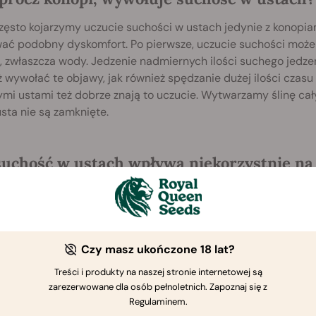
ęsto kojarzymy uczucie suchości w ustach jedynie z konopiam
ć podobny dyskomfort. Po pierwsze, uczucie suchości może si
 zwłaszcza wody. Jedzenie nadmiernych ilości suchego jedzen
 wywołać te objawy, jak również spędzanie dużej ilości czas
mi ustami też dobrze znają to uczucie. Wytwarzamy ślinę cały
sta nie są zamknięte.
suchość w ustach wpływa niekorzystnie na
c, czy suchość w ustach jest zła dla Twojego zdrowia? Cóż, nie
oprowadzić do odczuwalnych problemów. Na początek, sucho
 okres czasu, co może pogorszyć Twój nastrój i zakłócić zdol
nia gardła, co bardzo utrudni przełykanie bez wspomagania w
Czy masz ukończone 18 lat?
wać się przez dłuższy czas, Twoje zęby zaczną słabnąć, albow
Treści i produkty na naszej stronie internetowej są
j wrażliwe.
zarezerwowane dla osób pełnoletnich. Zapoznaj się z
Regulaminem.