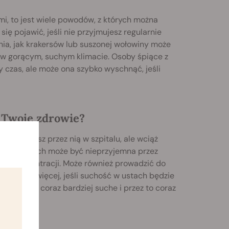
i, to jest wiele powodów, z których można
ę pojawić, jeśli nie przyjmujesz regularnie
ia, jak krakersów lub suszonej wołowiny może
u w gorącym, suchym klimacie. Osoby śpiące z
 czas, ale może ona szybko wyschnąć, jeśli
 Twoje zdrowie?
 wylądujesz przez nią w szpitalu, ale wciąż
ść w ustach może być nieprzyjemna przez
ność koncentracji. Może również prowadzić do
odą. Co więcej, jeśli suchość w ustach będzie
iem będą coraz bardziej suche i przez to coraz