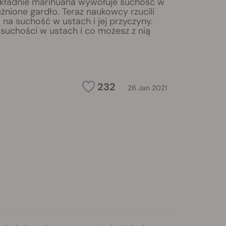
dokładnie marihuana wywołuje suchość w
żnione gardło. Teraz naukowcy rzucili
 na suchość w ustach i jej przyczyny.
 suchości w ustach i co możesz z nią
232
26 Jan 2021