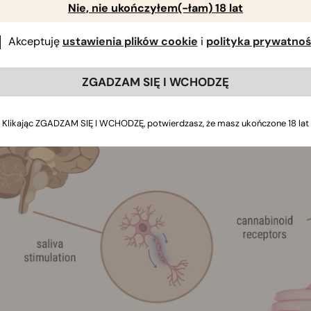
Nie, nie ukończyłem(-łam) 18 lat
auka mówi o suchości w ustach i paleniu zi
korzystają z marihuany od starożytności, więc suchość w ust
Akceptuję
ustawienia plików cookie
i
polityka prywatnoś
o, w 2006 roku, ten specyficzny skutek palenia zioła stał 
iej go zrozumieć.
ZGADZAM SIĘ I WCHODZĘ
Klikając ZGADZAM SIĘ I WCHODZĘ, potwierdzasz, że masz ukończone 18 lat