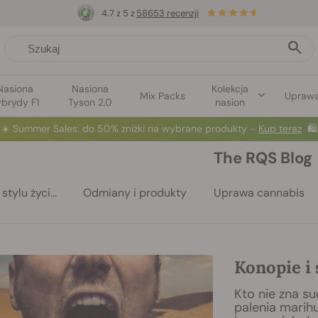
4.7 z 5 z
58653 recenzji
Nasiona
Nasiona
Kolekcja
Mix Packs
Upraw
brydy F1
Tyson 2.0
nasion
☀️
Summer Sales
: do 50% zniżki na wybrane produkty ⏤
Kup teraz
🛍️
The RQS Blog
stylu życi...
Odmiany i produkty
Uprawa cannabis
Konopie i
Kto nie zna s
palenia marih