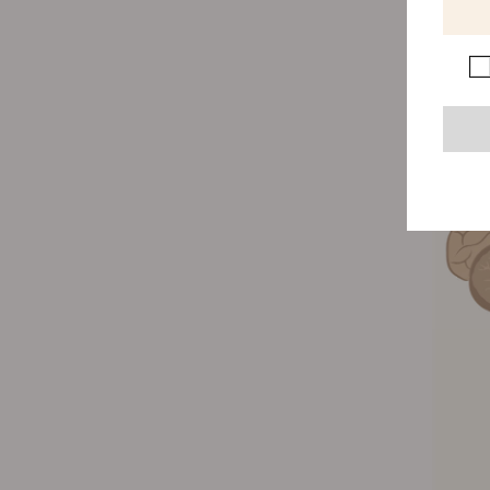
Co n
Ludzie 
niedawn
nam lep