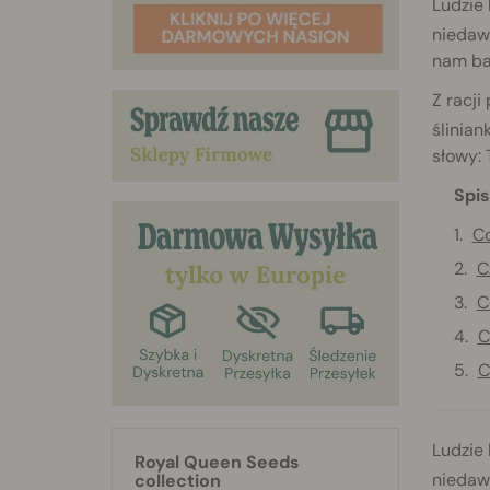
Ludzie 
niedaw
nam bar
Z racj
ślinia
słowy: 
Spis
Co
C
C
C
C
Ludzie 
Royal Queen Seeds
niedaw
collection