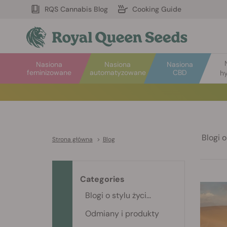
RQS Cannabis Blog
Cooking Guide
Nasiona
Nasiona
Nasiona
feminizowane
automatyzowane
CBD
hy
Blogi o 
Strona główna
>
Blog
Categories
Blogi o stylu życi...
Odmiany i produkty