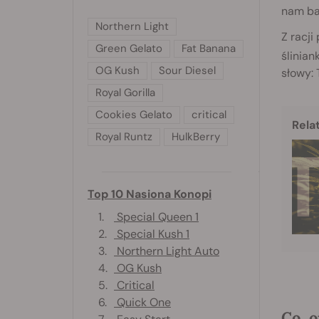
nam bar
Northern Light
Z racj
Green Gelato
Fat Banana
ślinia
OG Kush
Sour Diesel
słowy: 
Royal Gorilla
Cookies Gelato
critical
Rela
Royal Runtz
HulkBerry
Top 10 Nasiona Konopi
1.
Special Queen 1
2.
Special Kush 1
3.
Northern Light Auto
4.
OG Kush
5.
Critical
6.
Quick One
Co, 