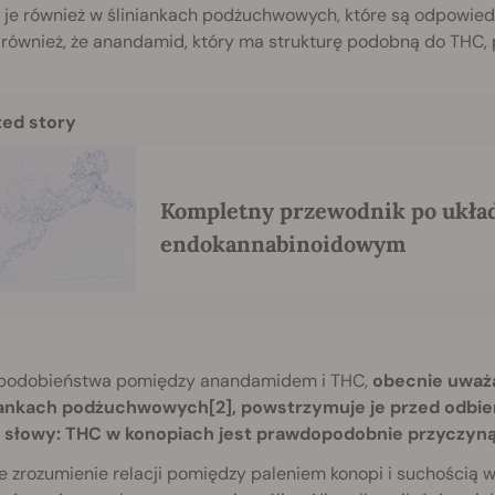
i je również w śliniankach podżuchwowych, które są odpowiedz
 również, że anandamid, który ma strukturę podobną do THC, 
ted story
Kompletny przewodnik po ukła
endokannabinoidowym
i podobieństwa pomiędzy anandamidem i THC,
obecnie uważa 
iankach podżuchwowych[2], powstrzymuje je przed odbi
 słowy: THC w konopiach jest prawdopodobnie przyczyną 
e zrozumienie relacji pomiędzy paleniem konopi i suchością 