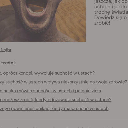
jeszcze, jak 
ustach i podra
trochę światła
Dowiedz się o
zrobić!
Najjar
 treści:
, oprócz konopi, wywołuje suchość w ustach?
zy suchość w ustach wpływa niekorzystnie na twoje zdrowie?
o nauka mówi o suchości w ustach i paleniu zioła
o możesz zrobić, kiedy odczuwasz suchość w ustach?
zego powinieneś unikać, kiedy masz sucho w ustach