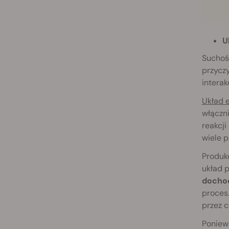
U
Suchoś
przycz
interak
Układ 
włączn
reakcji
wiele p
Produkc
układ 
dochod
proces.
przez c
Poniewa