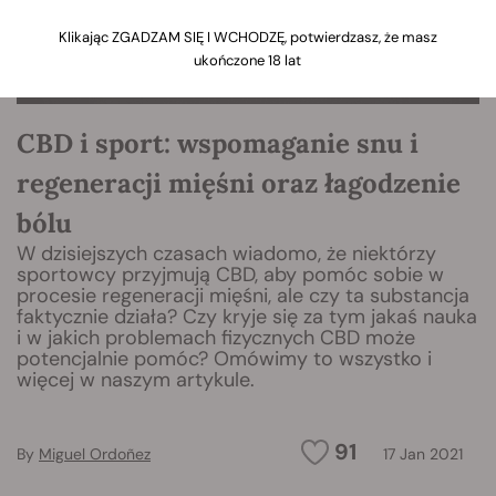
Klikając ZGADZAM SIĘ I WCHODZĘ, potwierdzasz, że masz
ukończone 18 lat
CBD i sport: wspomaganie snu i
regeneracji mięśni oraz łagodzenie
bólu
W dzisiejszych czasach wiadomo, że niektórzy
sportowcy przyjmują CBD, aby pomóc sobie w
procesie regeneracji mięśni, ale czy ta substancja
faktycznie działa? Czy kryje się za tym jakaś nauka
i w jakich problemach fizycznych CBD może
potencjalnie pomóc? Omówimy to wszystko i
więcej w naszym artykule.
91
By
Miguel Ordoñez
17 Jan 2021