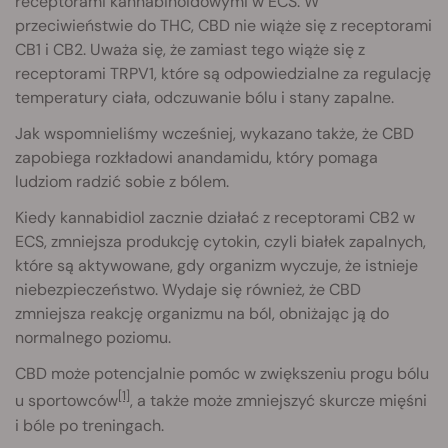
receptorami kannabinoidowymi w ECS. W
przeciwieństwie do THC, CBD nie wiąże się z receptorami
CB1 i CB2. Uważa się, że zamiast tego wiąże się z
receptorami TRPV1, które są odpowiedzialne za regulację
temperatury ciała, odczuwanie bólu i stany zapalne.
Jak wspomnieliśmy wcześniej, wykazano także, że CBD
zapobiega rozkładowi anandamidu, który pomaga
ludziom radzić sobie z bólem.
Kiedy kannabidiol zacznie działać z receptorami CB2 w
ECS, zmniejsza produkcję cytokin, czyli białek zapalnych,
które są aktywowane, gdy organizm wyczuje, że istnieje
niebezpieczeństwo. Wydaje się również, że CBD
zmniejsza reakcję organizmu na ból, obniżając ją do
normalnego poziomu.
CBD może potencjalnie pomóc w zwiększeniu progu bólu
[1]
u sportowców
, a także może zmniejszyć skurcze mięśni
i bóle po treningach.