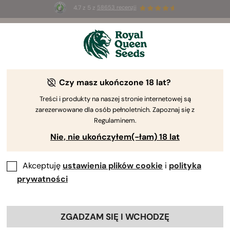
4.7 z 5 z
58653 recenzji
⏳
PROMOCJA 2x1
-
ograniczona czasowo
2d 15h 28m 22s
Czy masz ukończone 18 lat?
The RQS Blog
Treści i produkty na naszej stronie internetowej są
zarezerwowane dla osób pełnoletnich. Zapoznaj się z
Blogi o stylu życi...
Odmiany i produkty
Upr
Regulaminem.
Nie, nie ukończyłem(-łam) 18 lat
Akceptuję
ustawienia plików cookie
i
polityka
prywatności
ZGADZAM SIĘ I WCHODZĘ