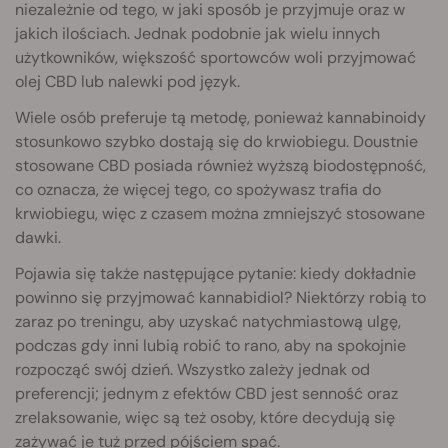
niezależnie od tego, w jaki sposób je przyjmuje oraz w
jakich ilościach. Jednak podobnie jak wielu innych
użytkowników, większość sportowców woli przyjmować
olej CBD lub nalewki pod język.
Wiele osób preferuje tą metodę, ponieważ kannabinoidy
stosunkowo szybko dostają się do krwiobiegu. Doustnie
stosowane CBD posiada również wyższą biodostępność,
co oznacza, że więcej tego, co spożywasz trafia do
krwiobiegu, więc z czasem można zmniejszyć stosowane
dawki.
Pojawia się także następujące pytanie: kiedy dokładnie
powinno się przyjmować kannabidiol? Niektórzy robią to
zaraz po treningu, aby uzyskać natychmiastową ulgę,
podczas gdy inni lubią robić to rano, aby na spokojnie
rozpocząć swój dzień. Wszystko zależy jednak od
preferencji; jednym z efektów CBD jest senność oraz
zrelaksowanie, więc są też osoby, które decydują się
zażywać je tuż przed pójściem spać.