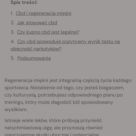
Spis treści:
Cbd i regeneracja mięśni
Jak stosować cbd
Czy kupno cbd jest legalne?
Czy cbd spowoduje pozytywny wynik testu na
obecność narkotyków?
Podsumowanie
Regeneracja mięśni jest integralną częścią życia każdego
sportowca. Niezależnie od tego, czy jesteś biegaczem,
czy kulturystą, potrzebujesz odpowiedniego planu po
treningu, który może złagodzić ból spowodowany
wysiłkiem.
Istnieje wiele leków, które próbują przynieść
natychmiastową ulgę, ale przynoszą również
nieprzyjemne skutki uboczne i potencjalne