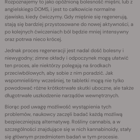
Rozpoznajemy to jako opóźnioną bolesność mięśni, lub z
angielskiego DOMS, i jest to całkowicie normalne
zjawisko, kiedy ćwiczymy. Gdy mięśnie się regenerują,
stają się bardziej przystosowane do nowej aktywności, a
po kolejnych ćwiczeniach ból będzie mniej intensywny
oraz potrwa nieco krócej.
Jednak proces regeneracji jest nadal dość bolesny i
niewygodny; zimne okłady i odpoczynek mogą ułatwić
ten proces, ale niektórzy polegają na środkach
przeciwbólowych, aby sobie z nim poradzić. Jak
wspomnieliśmy wcześniej, te tabletki mogą nie tylko
powodować różne krótkotrwałe skutki uboczne, ale także
długotrwałe uszkodzenie narządów wewnętrznych.
Biorąc pod uwagę możliwość wystąpienia tych
problemów, naukowcy zaczęli badać każdą możliwą
bezpieczniejszą alternatywę. Rośliny cannabis, a w
szczególności znajdujące się w nich kannabinoidy, stały
się głównym przedmiotem badań w tym procesie.