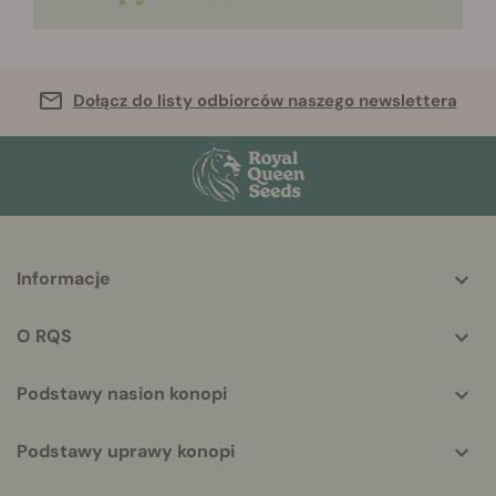
Dołącz do listy odbiorców naszego newslettera
More
Informacje
helpful
info
O RQS
Podstawy nasion konopi
Podstawy uprawy konopi