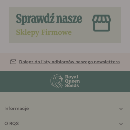
Dołącz do listy odbiorców naszego newslettera
More
Informacje
helpful
info
O RQS