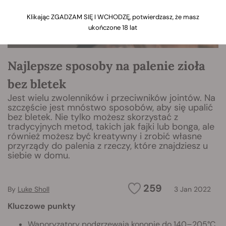
Klikając ZGADZAM SIĘ I WCHODZĘ, potwierdzasz, że masz
ukończone 18 lat
Najlepsze sposoby na palenie zioła
bez bletek
Jest wielu zwolenników i przeciwników jointów. Na
szczęście jest mnóstwo sposobów, aby się upalić
bez bletek. Nie tylko możesz skorzystać z
tradycyjnych metod, takich jak fajki lub bonga, ale
również możesz być kreatywny i zrobić własne
przyrządy do palenia z rzeczy, które znajdziesz u
siebie w domu.
259
By
Luke Sholl
3 Jan 2022
Kluczowe punkty
Waporyzatory podgrzewają konopie do 140–205°C,