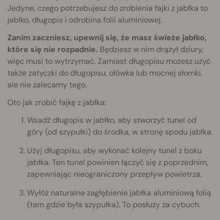
Jedyne, czego potrzebujesz do zrobienia fajki z jabłka to
jabłko, długopis i odrobina folii aluminiowej.
Zanim zaczniesz, upewnij się, że masz świeże jabłko,
które się nie rozpadnie.
Będziesz w nim drążył dziury,
więc musi to wytrzymać. Zamiast długopisu możesz użyć
także zatyczki do długopisu, ołówka lub mocnej słomki,
ale nie zalecamy tego.
Oto jak zrobić fajkę z jabłka:
Wsadź długopis w jabłko, aby stworzyć tunel od
góry (od szypułki) do środka, w stronę spodu jabłka.
Użyj długopisu, aby wykonać kolejny tunel z boku
jabłka. Ten tunel powinien łączyć się z poprzednim,
zapewniając nieograniczony przepływ powietrza.
Wyłóż naturalne zagłębienie jabłka aluminiową folią
(tam gdzie była szypułka). To posłuży za cybuch.