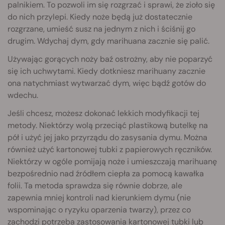
palnikiem. To pozwoli im się rozgrzać i sprawi, że zioło się
do nich przylepi. Kiedy noże będą już dostatecznie
rozgrzane, umieść susz na jednym z nich i ściśnij go
drugim. Wdychaj dym, gdy marihuana zacznie się palić.
Używając gorących noży baź ostrożny, aby nie poparzyć
się ich uchwytami. Kiedy dotkniesz marihuany zacznie
ona natychmiast wytwarzać dym, więc bądź gotów do
wdechu.
Jeśli chcesz, możesz dokonać lekkich modyfikacji tej
metody. Niektórzy wolą przeciąć plastikową butelkę na
pół i użyć jej jako przyrządu do zasysania dymu. Można
również użyć kartonowej tubki z papierowych ręczników.
Niektórzy w ogóle pomijają noże i umieszczają marihuanę
bezpośrednio nad źródłem ciepła za pomocą kawałka
folii. Ta metoda sprawdza się równie dobrze, ale
zapewnia mniej kontroli nad kierunkiem dymu (nie
wspominając o ryzyku oparzenia twarzy), przez co
zachodzi potrzeba zastosowania kartonowej tubki lub