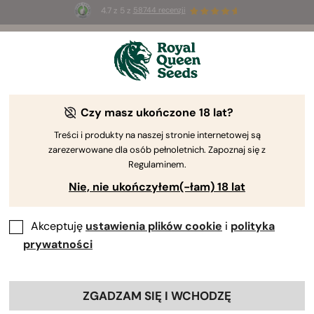
4.7 z 5 z
58744 recenzji
☀️
Summer Sales
: do 50% zniżki
na wybrane produkty ⏤
Kup teraz
🛍️
Czy masz ukończone 18 lat?
The RQS Blog
Treści i produkty na naszej stronie internetowej są
zarezerwowane dla osób pełnoletnich. Zapoznaj się z
Blogi o stylu życi...
Odmiany i produkty
Upr
Regulaminem.
Nie, nie ukończyłem(-łam) 18 lat
Akceptuję
ustawienia plików cookie
i
polityka
prywatności
ZGADZAM SIĘ I WCHODZĘ