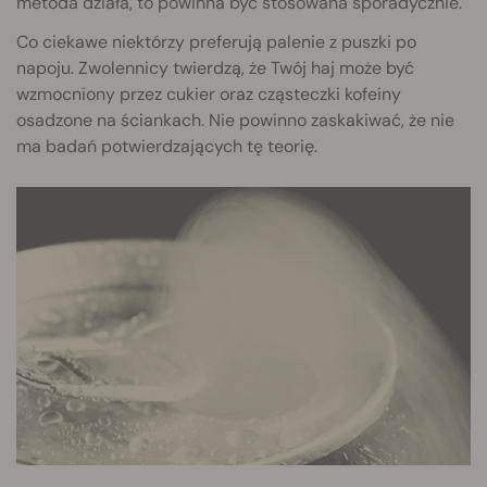
metoda działa, to powinna być stosowana sporadycznie.
Co ciekawe niektórzy preferują palenie z puszki po
napoju. Zwolennicy twierdzą, że Twój haj może być
wzmocniony przez cukier oraz cząsteczki kofeiny
osadzone na ściankach. Nie powinno zaskakiwać, że nie
ma badań potwierdzających tę teorię.