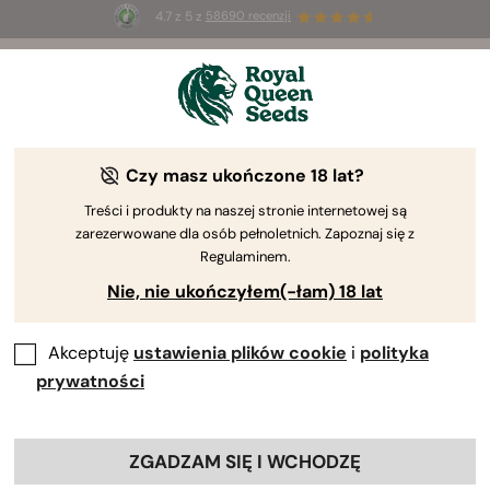
4.7 z 5 z
58690 recenzji
🎁
3 nasiona White Widow Auto
ZA DARMO dla
pierwszych 100 osób, które użyją kodu
AUGUST26 🌿
Czy masz ukończone 18 lat?
The RQS Blog
Treści i produkty na naszej stronie internetowej są
zarezerwowane dla osób pełnoletnich. Zapoznaj się z
Blogi o stylu życi...
Odmiany i produkty
Upr
Regulaminem.
Nie, nie ukończyłem(-łam) 18 lat
Akceptuję
ustawienia plików cookie
i
polityka
prywatności
ZGADZAM SIĘ I WCHODZĘ