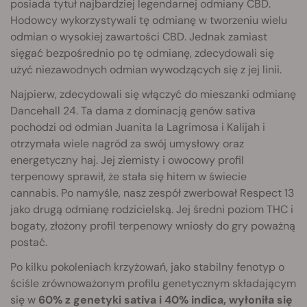
posiada tytuł najbardziej legendarnej odmiany CBD.
Hodowcy wykorzystywali tę odmianę w tworzeniu wielu
odmian o wysokiej zawartości CBD. Jednak zamiast
sięgać bezpośrednio po tę odmianę, zdecydowali się
użyć niezawodnych odmian wywodzących się z jej linii.
Najpierw, zdecydowali się włączyć do mieszanki odmianę
Dancehall 24. Ta dama z dominacją genów sativa
pochodzi od odmian Juanita la Lagrimosa i Kalijah i
otrzymała wiele nagród za swój umysłowy oraz
energetyczny haj. Jej ziemisty i owocowy profil
terpenowy sprawił, że stała się hitem w świecie
cannabis. Po namyśle, nasz zespół zwerbował Respect 13
jako drugą odmianę rodzicielską. Jej średni poziom THC i
bogaty, złożony profil terpenowy wniosły do gry poważną
postać.
Po kilku pokoleniach krzyżowań, jako stabilny fenotyp o
ściśle zrównoważonym profilu genetycznym składającym
się w
60% z genetyki sativa i 40% indica, wyłoniła się