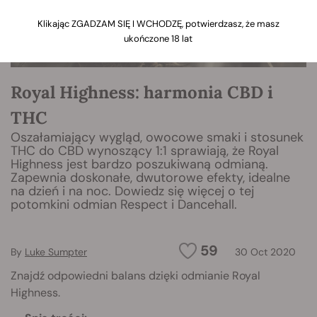
Klikając ZGADZAM SIĘ I WCHODZĘ, potwierdzasz, że masz
ukończone 18 lat
Royal Highness: harmonia CBD i
THC
Oszałamiający wygląd, owocowe smaki i stosunek
THC do CBD wynoszący 1:1 sprawiają, że Royal
Highness jest bardzo poszukiwaną odmianą.
Zapewnia doskonałe, dwutorowe efekty, idealne
na dzień i na noc. Dowiedz się więcej o tej
potomkini odmian Respect i Dancehall.
59
By
Luke Sumpter
30 Oct 2020
Znajdź odpowiedni balans dzięki odmianie Royal
Highness.