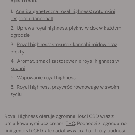
Spis treści:
Analiza genetyczna royal highness: potomkini
respect i dancehall
Uprawa royal highness: piękny widok w każdym
ogrodzie
Royal highness: stosunek kannabinoidów oraz
efekty
Aromat, smak i zastosowanie royal highness w
kuchni
Wapowanie royal highness
Royal highness: przywróć równowagę w swoim
życiu
Royal Highness
oferuje ogromne ilości
CBD
wraz z
umiarkowanymi poziomami
THC
. Pochodzi z legendarnej
linii genetyki CBD, ale nadal wywiera haj, który podnosi