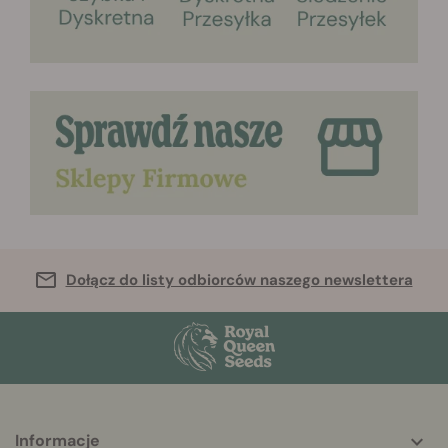
Dołącz do listy odbiorców naszego newslettera
More
Informacje
helpful