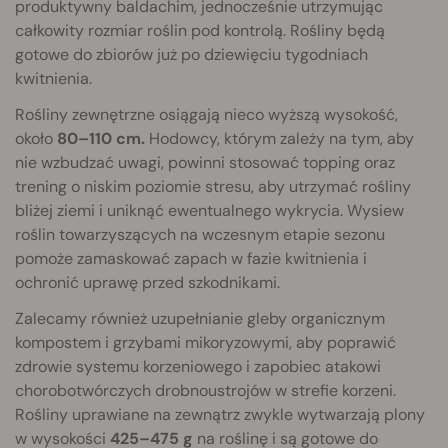
produktywny baldachim, jednocześnie utrzymując
całkowity rozmiar roślin pod kontrolą. Rośliny będą
gotowe do zbiorów już po dziewięciu tygodniach
kwitnienia.
Rośliny zewnętrzne osiągają nieco wyższą wysokość,
około
80–110 cm.
Hodowcy, którym zależy na tym, aby
nie wzbudzać uwagi, powinni stosować topping oraz
trening o niskim poziomie stresu, aby utrzymać rośliny
bliżej ziemi i uniknąć ewentualnego wykrycia. Wysiew
roślin towarzyszących na wczesnym etapie sezonu
pomoże zamaskować zapach w fazie kwitnienia i
ochronić uprawę przed szkodnikami.
Zalecamy również uzupełnianie gleby organicznym
kompostem i grzybami mikoryzowymi, aby poprawić
zdrowie systemu korzeniowego i zapobiec atakowi
chorobotwórczych drobnoustrojów w strefie korzeni.
Rośliny uprawiane na zewnątrz zwykle wytwarzają plony
w wysokości
425–475 g
na roślinę i są gotowe do