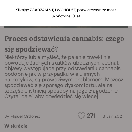
Klikając ZGADZAM SIĘ I WCHODZĘ, potwierdzasz, że masz
ukończone 18 lat
Proces odstawienia cannabis: czego
się spodziewać?
Niektórzy lubią myśleć, że palenie trawki nie
powoduje żadnych skutków ubocznych. Jednak
objawy występujące przy odstawianiu cannabis,
podobnie jak w przypadku wielu innych
narkotyków, są prawdziwym problemem. Możesz
spodziewać się sporego dyskomfortu, ale na
szczęście istnieją sposoby na jego złagodzenie.
Czytaj dalej, aby dowiedzieć się więcej.
271
By
Miguel Ordoñez
8 Jan 2021
W skrócie