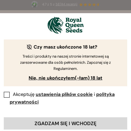
4.7 z 5 z
58744 recenzji
☀️
Summer Sales
: do 50% zniżki
na wybrane produkty ⏤
Kup teraz
🛍️
Czy masz ukończone 18 lat?
The RQS Blog
Treści i produkty na naszej stronie internetowej są
zarezerwowane dla osób pełnoletnich. Zapoznaj się z
Blogi o stylu życi...
Odmiany i produkty
Upr
Regulaminem.
Nie, nie ukończyłem(-łam) 18 lat
Akceptuję
ustawienia plików cookie
i
polityka
prywatności
ZGADZAM SIĘ I WCHODZĘ