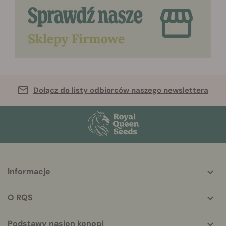
Dołącz do listy odbiorców naszego newslettera
More
Informacje
helpful
info
O RQS
Podstawy nasion konopi