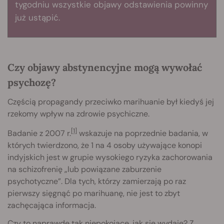
tygodniu wszystkie objawy odstawienia powinny
już ustąpić.
Czy objawy abstynencyjne mogą wywołać
psychozę?
Częścią propagandy przeciwko marihuanie był kiedyś jej
rzekomy wpływ na zdrowie psychiczne.
[1]
Badanie z 2007 r.
wskazuje na poprzednie badania, w
których twierdzono, że 1 na 4 osoby używające konopi
indyjskich jest w grupie wysokiego ryzyka zachorowania
na schizofrenię „lub powiązane zaburzenie
psychotyczne”. Dla tych, którzy zamierzają po raz
pierwszy sięgnąć po marihuanę, nie jest to zbyt
zachęcająca informacja.
Czy to naprawdę tak niepokojące, jak się wydaje? Z