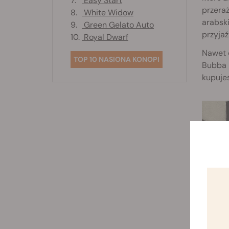
7.
Easy Start
przeraż
8.
White Widow
arabski
9.
Green Gelato Auto
przyjaź
10.
Royal Dwarf
Nawet 
TOP 10 NASIONA KONOPI
Bubba K
kupujes