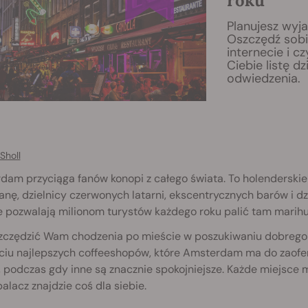
roku
Planujesz wy
Oszczędź sobi
internecie i c
Ciebie listę d
odwiedzenia.
Sholl
am przyciąga fanów konopi z całego świata. To holenderskie 
nę, dzielnicy czerwonych latarni, ekscentrycznych barów i 
e pozwalają milionom turystów każdego roku palić tam marih
zczędzić Wam chodzenia po mieście w poszukiwaniu dobrego m
ciu najlepszych coffeeshopów, które Amsterdam ma do zaofer
 podczas gdy inne są znacznie spokojniejsze. Każde miejsce m
alacz znajdzie coś dla siebie.