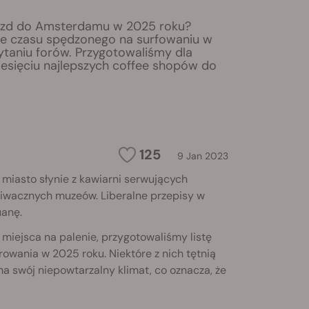
jazd do Amsterdamu w 2025 roku?
e czasu spędzonego na surfowaniu w
zytaniu forów. Przygotowaliśmy dla
ziesięciu najlepszych coffee shopów do
125
9 Jan 2023
miasto słynie z kawiarni serwujących
dziwacznych muzeów. Liberalne przepisy w
uanę.
iejsca na palenie, przygotowaliśmy listę
owania w 2025 roku. Niektóre z nich tętnią
a swój niepowtarzalny klimat, co oznacza, że