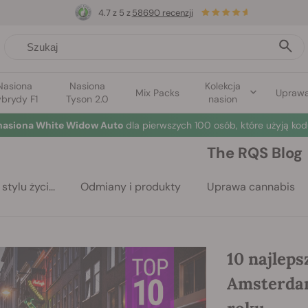
4.7 z 5 z
58690 recenzji
Nasiona
Nasiona
Kolekcja
Mix Packs
Upraw
brydy F1
Tyson 2.0
nasion
nasiona White Widow Auto
dla pierwszych 100 osób, które użyją kod
The RQS Blog
stylu życi...
Odmiany i produkty
Uprawa cannabis
10 najlep
Amsterdam