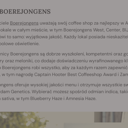
. BOEREJONGENS
ciele
Boerejongens
uważają swój coffee shop za najlepszy w A
lokale w całym mieście, w tym Boerejongens West, Center, BIJ 
wi to samo: wyjątkowa jakość. Każdy lokal posiada nieskazite
olowe oświetlenie.
icy Boerejongens są dobrze wyszkoleni, kompetentni oraz goś
ry oraz meloniki, co dodaje doświadczeniu wyrafinowanego kl
 Boerejongens robi wszystko, aby za każdym razem zapewnić 
, w tym nagrodę Captain Hooter Best Coffeeshop Award i Za
ongens oferuje wysokiej jakości menu i otrzymuje wszystkie
dam Genetics. Wybierać możesz spośród odmian indica, takich
 sativa, w tym Blueberry Haze i Amnesia Haze.