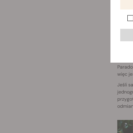
3.
Jeśli c
Parado
więc je
Jeśli s
jednog
przygot
odmian