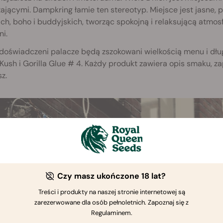
ającymi. Dampkring łamie ten stereotyp. Miejsce jest jasne, p
ch, boho i buddyjskich, tworząc spokojną i relaksującą atmo
ni.
doświadczeni palacze będą zszokowani wielkością menu i dług
ush i Gorilla Glue # 4. Każdy produkt zawiera opis smaku, za
z.
Czy masz ukończone 18 lat?
Treści i produkty na naszej stronie internetowej są
zarezerwowane dla osób pełnoletnich. Zapoznaj się z
Regulaminem.