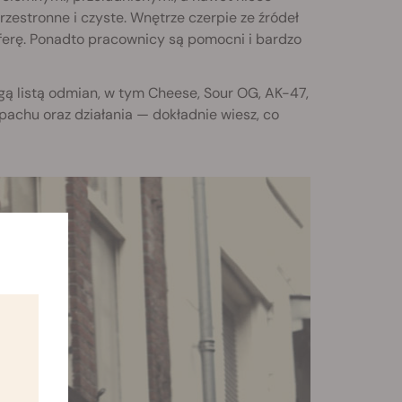
rzestronne i czyste. Wnętrze czerpie ze źródeł
sferę. Ponadto pracownicy są pomocni i bardzo
ą listą odmian, w tym Cheese, Sour OG, AK-47,
pachu oraz działania — dokładnie wiesz, co