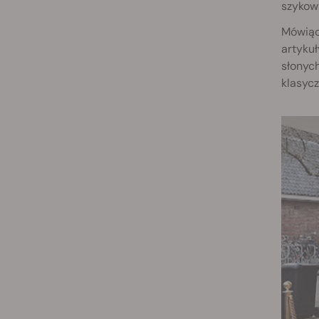
szykow
Mówiąc 
artykuł
słonych
klasycz