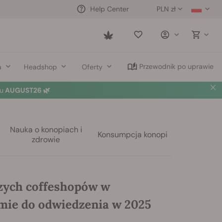
PLN zł
Help Center
Saved
items
Przewodnik po uprawie
a
Headshop
Oferty
u
AUGUST26 🌿
Nauka o konopiach i
Konsumpcja konopi
zdrowie
szych coffeshopów w
ie do odwiedzenia w 2025