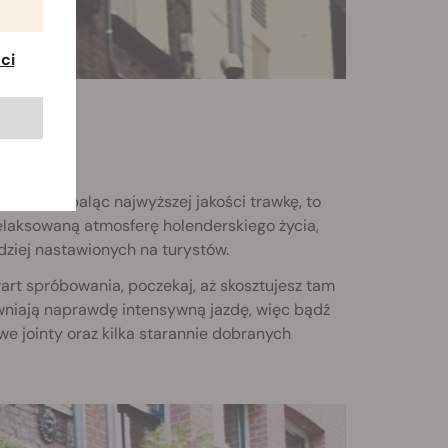
ci
anałów, paląc najwyższej jakości trawkę, to
elaksowaną atmosferę holenderskiego życia,
dziej nastawionych na turystów.
wart spróbowania, poczekaj, aż skosztujesz tam
wniają naprawdę intensywną jazdę, więc bądź
e jointy oraz kilka starannie dobranych