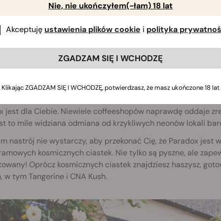
Nie, nie ukończyłem(-łam) 18 lat
Akceptuję
ustawienia plików cookie
i
polityka prywatnoś
ZGADZAM SIĘ I WCHODZĘ
 Paradox Coffeeshop
Klikając ZGADZAM SIĘ I WCHODZĘ, potwierdzasz, że masz ukończone 18 lat
hcesz rozkoszować się widokami i dźwiękami amsterdamskich k
x jest dla Ciebie. Niewiele coffeeshopów naprawdę oddaje zr
st to mile widziana odmiana od krzykliwych neonów lokali bar
am nastrój nie wystarczy, aby przekonać Cię, że Paradox jest 
ramowych kosmicznych ciastek. Nie tylko są pyszne, ale zape
owany! Oprócz kosmicznych ciastek znajdziesz haszysz, gotow
, w tym Tangerine i CNA Kush.