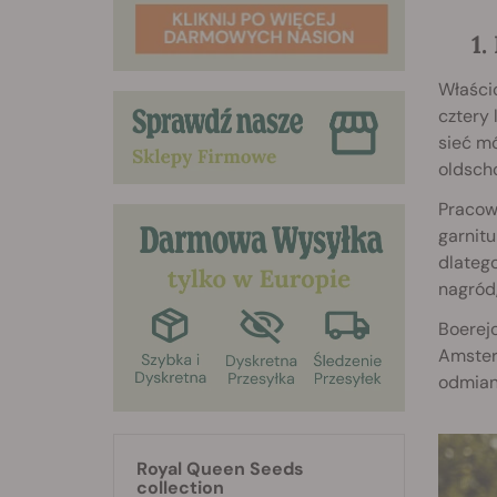
1
Właści
cztery 
sieć mó
oldscho
Pracown
garnitu
dlatego
nagród
Boerej
Amster
odmian
Royal Queen Seeds
collection