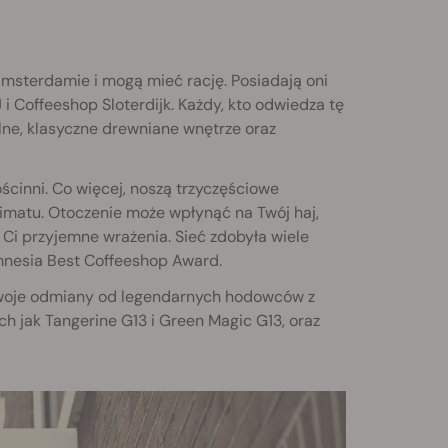
msterdamie i mogą mieć rację. Posiadają oni
i Coffeeshop Sloterdijk. Każdy, kto odwiedza tę
lne, klasyczne drewniane wnętrze oraz
cinni. Co więcej, noszą trzyczęściowe
imatu. Otoczenie może wpłynąć na Twój haj,
Ci przyjemne wrażenia. Sieć zdobyła wiele
mnesia Best Coffeeshop Award.
 swoje odmiany od legendarnych hodowców z
 jak Tangerine G13 i Green Magic G13, oraz