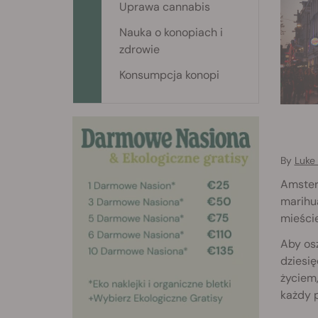
Uprawa cannabis
Nauka o konopiach i
zdrowie
Konsumpcja konopi
By
Luke 
Amsterd
marihua
mieści
Aby os
dziesię
życiem,
każdy p