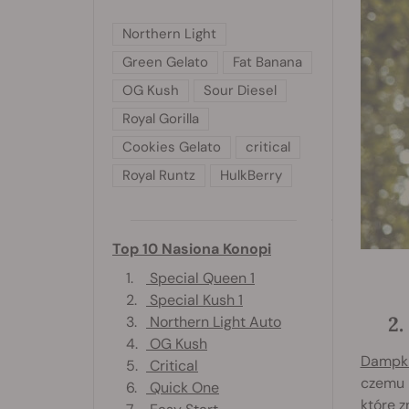
Northern Light
Green Gelato
Fat Banana
OG Kush
Sour Diesel
Royal Gorilla
Cookies Gelato
critical
Royal Runtz
HulkBerry
Top 10 Nasiona Konopi
1.
Special Queen 1
2.
Special Kush 1
2
3.
Northern Light Auto
4.
OG Kush
Dampkr
5.
Critical
czemu p
6.
Quick One
które z