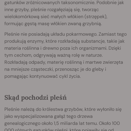
gatunków zróżnicowanych taksonomicznie. Podobnie jak
inne grzyby, pleśnie rozgałęziają się, tworząc
wielokomórkową sieć małych włókien (strzępek),
formując gęstą masę włókien zwaną grzybnią.
Pleśnie nie posiadają układu pokarmowego. Zamiast tego
produkują enzymy, które rozkładają substancje, takie jak
materia roślinna i drewno poza ich organizmami. Dzięki
tym cechom, odgrywają ważną rolę w naturze.
Rozkładają odpady, materię roślinną i martwe zwierzęta
na mniejsze cząsteczki, przenosząc je do gleby i
pomagając kontynuować cykl życia.
Skąd pochodzi pleśń
Pleśnie należą do królestwa grzybów, które wyłoniło się
jako wyspecjalizowana gałąź tego drzewa
genealogicznego około 1,5 miliarda lat temu. Około 100
000 różnych gatunków pleśni, które pojawiły się od