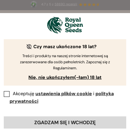
4.7 z 5 z
58690 recenzji
☀️
Summer Sales
: do 50% zniżki
na wybrane produkty ⏤
Kup teraz
🛍️
Czy masz ukończone 18 lat?
The RQS Blog
Treści i produkty na naszej stronie internetowej są
zarezerwowane dla osób pełnoletnich. Zapoznaj się z
Blogi o stylu życi...
Odmiany i produkty
Upr
Regulaminem.
Nie, nie ukończyłem(-łam) 18 lat
Akceptuję
ustawienia plików cookie
i
polityka
prywatności
ZGADZAM SIĘ I WCHODZĘ