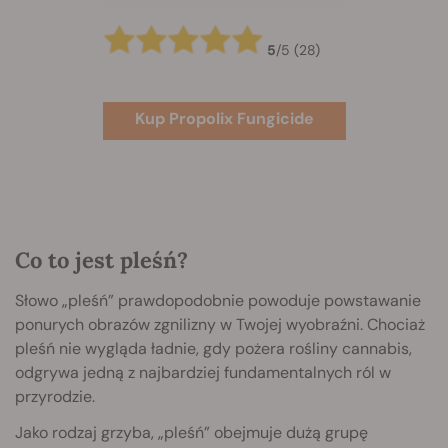
5
/
5
(28)
Kup Propolix Fungicide
Co to jest pleśń?
Słowo „pleśń” prawdopodobnie powoduje powstawanie
ponurych obrazów zgnilizny w Twojej wyobraźni. Chociaż
pleśń nie wygląda ładnie, gdy pożera rośliny cannabis,
odgrywa jedną z najbardziej fundamentalnych ról w
przyrodzie.
Jako rodzaj grzyba, „pleśń” obejmuje dużą grupę