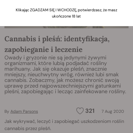
Klikając ZGADZAM SIĘ I WCHODZĘ, potwierdzasz, że masz
ukończone 18 lat
Cannabis i pleśń: identyfikacja,
zapobieganie i leczenie
Owady i gryzonie nie są jedynymi żywymi
organizmami, które lubią podjadać rośliny
marihuany. Jak się okazuje pleśń, znacznie
mniejszy, nieuchwytny wróg, również lubi smak
cannabis. Zobaczmy, jak możesz chronić swoją
uprawę przed najpowszechniejszymi gatunkami
pleśni, zapobiegając i lecząc zainfekowane rośliny.
321
By
Adam Parsons
7 Aug 2020
Jak wykrywać, leczyć i zapobiegać uszkodzeniom roślin
cannabis przez pleśń.