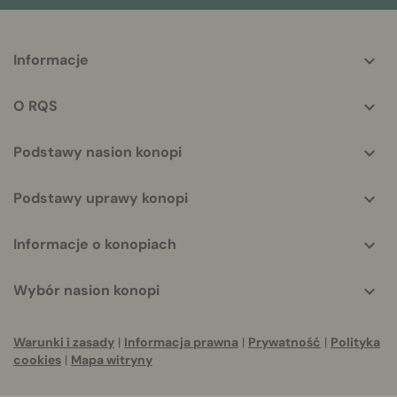
More
Informacje
helpful
info
O RQS
Podstawy nasion konopi
Podstawy uprawy konopi
Informacje o konopiach
Wybór nasion konopi
Warunki i zasady
|
Informacja prawna
|
Prywatność
|
Polityka
cookies
|
Mapa witryny