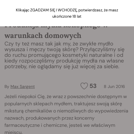
Klikając ZGADZAM SIĘ I WCHODZĘ, potwierdzasz, że masz
ukończone 18 lat
Produkcja mydła konopnego w
warunkach domowych
Czy ty też masz tak jak my, że zwykłe mydło
wysusza i męczy twoją skórę? Przyłączyliśmy się
do ruchu promującego kosmetyki naturalne i od
kiedy rozpoczęliśmy produkcję mydła na własne
potrzeby, nie oglądamy się już więcej za siebie.
53
By
Max Sargent
8 Jun 2016
Jeżeli niepokoi Cię, że wraz z powszechnie dostępnym w
popularnych sklepach mydłem, traktujesz swoją skórę
miksturą chemikaliów o niemożliwych do wypowiedzenia
nazwach, produkowanych przez koncerny
farmaceutyczne i chemiczne, jesteś we właściwym
miejscu.