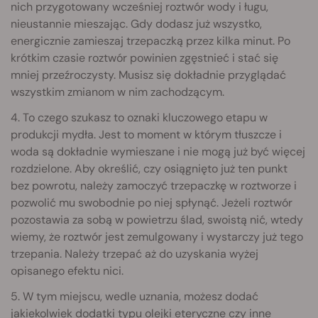
nich przygotowany wcześniej roztwór wody i ługu,
nieustannie mieszając. Gdy dodasz już wszystko,
energicznie zamieszaj trzepaczką przez kilka minut. Po
krótkim czasie roztwór powinien zgęstnieć i stać się
mniej przeźroczysty. Musisz się dokładnie przyglądać
wszystkim zmianom w nim zachodzącym.
4. To czego szukasz to oznaki kluczowego etapu w
produkcji mydła. Jest to moment w którym tłuszcze i
woda są dokładnie wymieszane i nie mogą już być więcej
rozdzielone. Aby określić, czy osiągnięto już ten punkt
bez powrotu, należy zamoczyć trzepaczkę w roztworze i
pozwolić mu swobodnie po niej spłynąć. Jeżeli roztwór
pozostawia za sobą w powietrzu ślad, swoistą nić, wtedy
wiemy, że roztwór jest zemulgowany i wystarczy już tego
trzepania. Należy trzepać aż do uzyskania wyżej
opisanego efektu nici.
5. W tym miejscu, wedle uznania, możesz dodać
jakiekolwiek dodatki typu olejki eteryczne czy inne