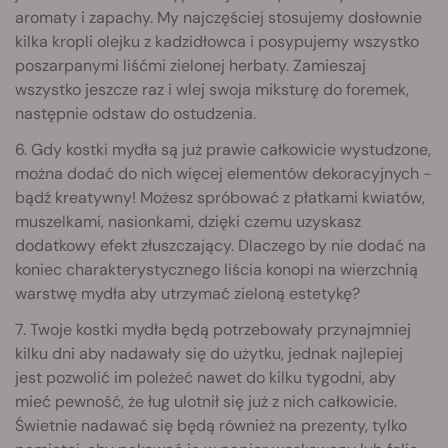
aromaty i zapachy. My najczęściej stosujemy dosłownie
kilka kropli olejku z kadzidłowca i posypujemy wszystko
poszarpanymi liśćmi zielonej herbaty. Zamieszaj
wszystko jeszcze raz i wlej swoja miksturę do foremek,
następnie odstaw do ostudzenia.
6. Gdy kostki mydła są już prawie całkowicie wystudzone,
można dodać do nich więcej elementów dekoracyjnych -
bądź kreatywny! Możesz spróbować z płatkami kwiatów,
muszelkami, nasionkami, dzięki czemu uzyskasz
dodatkowy efekt złuszczający. Dlaczego by nie dodać na
koniec charakterystycznego liścia konopi na wierzchnią
warstwę mydła aby utrzymać zieloną estetykę?
7. Twoje kostki mydła będą potrzebowały przynajmniej
kilku dni aby nadawały się do użytku, jednak najlepiej
jest pozwolić im poleżeć nawet do kilku tygodni, aby
mieć pewność, że ług ulotnił się już z nich całkowicie.
Świetnie nadawać się będą również na prezenty, tylko