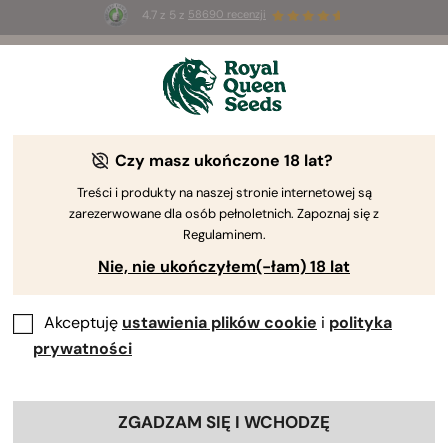
4.7 z 5 z
58690 recenzji
🎁
3 nasiona White Widow Auto
ZA DARMO dla
pierwszych 100 osób, które użyją kodu
AUGUST26 🌿
Czy masz ukończone 18 lat?
The RQS Blog
Treści i produkty na naszej stronie internetowej są
zarezerwowane dla osób pełnoletnich. Zapoznaj się z
Blogi o stylu życi...
Odmiany i produkty
Upr
Regulaminem.
Nie, nie ukończyłem(-łam) 18 lat
Akceptuję
ustawienia plików cookie
i
polityka
prywatności
ZGADZAM SIĘ I WCHODZĘ