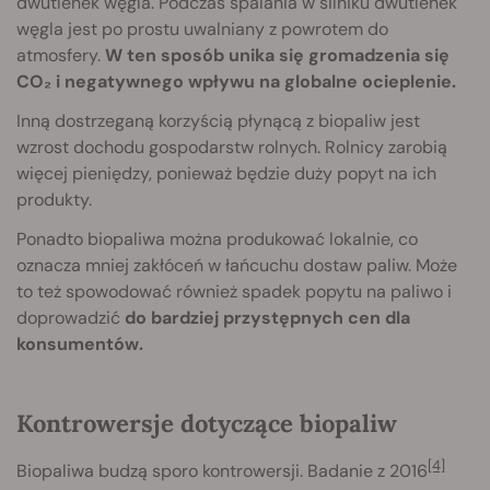
dwutlenek węgla. Podczas spalania w silniku dwutlenek
węgla jest po prostu uwalniany z powrotem do
atmosfery.
W ten sposób unika się gromadzenia się
CO₂ i negatywnego wpływu na globalne ocieplenie.
Inną dostrzeganą korzyścią płynącą z biopaliw jest
wzrost dochodu gospodarstw rolnych. Rolnicy zarobią
więcej pieniędzy, ponieważ będzie duży popyt na ich
produkty.
Ponadto biopaliwa można produkować lokalnie, co
oznacza mniej zakłóceń w łańcuchu dostaw paliw. Może
to też spowodować również spadek popytu na paliwo i
doprowadzić
do bardziej przystępnych cen dla
konsumentów.
Kontrowersje dotyczące biopaliw
[4]
Biopaliwa budzą sporo kontrowersji. Badanie z 2016