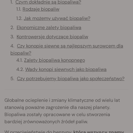
Czym dokładnie są biopaliwa?
Rodzaje biopaliw
Jak możemy używać biopaliw?
Ekonomiczne zalety biopaliwa
Kontrowersje dotyczące biopaliw
Czy konopie siewne są najlepszym surowcem dla
biopaliw?
Zalety biopaliwa konopnego
Wady konopi siewnych jako biopaliwa
Czy potrzebujemy biopaliwa jako społeczeństwo?
Globalne ocieplenie i zmiany klimatyczne od wielu lat
stanowią poważne zagrożenie dla naszej planety.
Biopaliwa zostały opracowane w celu stworzenia
bardziej zrównoważonych źródeł paliw.
W przeciwieństwie do benzyny,
którą wszyscy znamy,