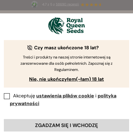
4.7 z 5 z
58690 recenzji
☀️
Summer Sales
: do 50% zniżki
na wybrane produkty ⏤
Kup teraz
🛍️
Czy masz ukończone 18 lat?
The RQS Blog
Treści i produkty na naszej stronie internetowej są
zarezerwowane dla osób pełnoletnich. Zapoznaj się z
Blogi o stylu życi...
Odmiany i produkty
Upr
Regulaminem.
Nie, nie ukończyłem(-łam) 18 lat
Akceptuję
ustawienia plików cookie
i
polityka
prywatności
ZGADZAM SIĘ I WCHODZĘ