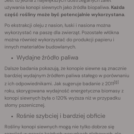
Jest to jedna z największych dostrzeganych zalet
używania konopi siewnych jako źródła biopaliwa.
Każda
część rośliny może być potencjalnie wykorzystana
.
Po ekstrakcji oleju z nasion, łuski i nasiona można
wykorzystać na paszę dla zwierząt. Pozostałe włókna
można również wykorzystać do produkcji papieru i
innych materiałów budowlanych.
Wydajne źródło paliwa
Dalsze badania pokazują, że konopie siewne są znacznie
bardziej wydajnym źródłem paliwa stałego w porównaniu
[8]
z ich odpowiednikami. Jak sugeruje badanie z 2011
roku, skorygowana wydajność energetyczna biomasy z
konopi siewnych była o 120% wyższa niż w przypadku
słomy pszenicznej.
Rośnie szybciej i bardziej obficie
Rośliny konopi siewnych mogą nie tylko dobrze się
rozwijać w prawie każdych warunkach glebowych, ale