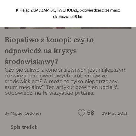
Klikając ZGADZAM SIĘ I WCHODZĘ, potwierdzasz, że masz
ukończone 18 lat
Biopaliwo z konopi: czy to
odpowiedź na kryzys
środowiskowy?
Czy biopaliwo z konopi siewnych jest najlepszym
rozwiązaniem światowych problemów ze
środowiskiem? A może to tylko niepotrzebny
szum medialny? Ten artykuł powinien udzielić
odpowiedzi na te wszystkie pytania.
58
By
Miguel Ordoñez
29 May 2021
Spis treści: