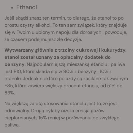
Ethanol
Jeśli skądś znasz ten termin, to dlatego, że etanol to po
prostu czysty alkohol. To ten sam związek, który znajduje
się w Twoim ulubionym napoju dla dorosłych i powoduje,
że czasem podejmujesz złe decyzje.
Wytwarzany głównie z trzciny cukrowej i kukurydzy,
etanol został uznany za opłacalny dodatek do
benzyny
. Najpopularniejszą mieszanką etanolu i paliwa
jest E10, które składa się w 90% z benzyny i 10% z
etanolu. Jednak niektóre pojazdy są zasilane tak zwanym
E85, które zawiera większy procent etanolu, od 51% do
83%.
Największą zaletą stosowania etanolu jest to, że jest
odnawialny. Drugą byłaby niższa emisja gazów
cieplarnianych, 15% mniej w porównaniu do zwykłego
paliwa.