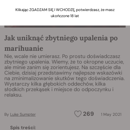
Klikając ZGADZAM SIĘ I WCHODZĘ, potwierdzasz, że masz
ukończone 18 lat
Jak uniknąć zbytniego upalenia po
marihuanie
Nie, wcale nie umierasz. Po prostu doświadczasz
zbytniego upalenia. Wiemy, że to okropne uczucie,
ale minie zanim się zorientujesz. Na szczęście dla
Ciebie, dzisiaj przedstawimy najlepsze wskazówki
na zminimalizowanie skutków tego doświadczenia.
Wystarczy kilka głębokich oddechów, kilka
słodkich przekąsek i miejsce do odpoczynku i
relaksu.
269
By
Luke Sumpter
1 May 2021
Spis treści: