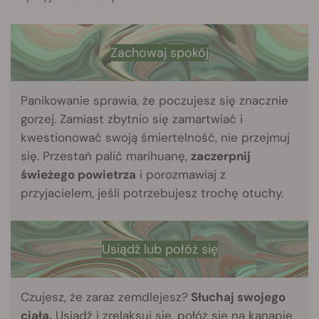
Zachowaj spokój
Panikowanie sprawia, że poczujesz się znacznie
gorzej. Zamiast zbytnio się zamartwiać i
kwestionować swoją śmiertelność, nie przejmuj
się. Przestań palić marihuanę,
zaczerpnij
świeżego powietrza
i porozmawiaj z
przyjacielem, jeśli potrzebujesz trochę otuchy.
Usiądź lub połóż się
Czujesz, że zaraz zemdlejesz?
Słuchaj swojego
ciała.
Usiądź i zrelaksuj się, połóż się na kanapie