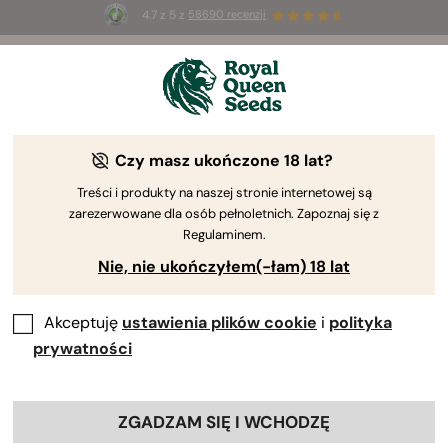
4.7 z 5 z
58690 recenzji
☀️
Summer Sales
: do 50% zniżki
na wybrane produkty ⏤
Kup teraz
🛍️
Czy masz ukończone 18 lat?
The RQS Blog
Treści i produkty na naszej stronie internetowej są
zarezerwowane dla osób pełnoletnich. Zapoznaj się z
Blogi o stylu życi...
Odmiany i produkty
Upr
Regulaminem.
Nie, nie ukończyłem(-łam) 18 lat
Akceptuję
ustawienia plików cookie
i
polityka
prywatności
ZGADZAM SIĘ I WCHODZĘ