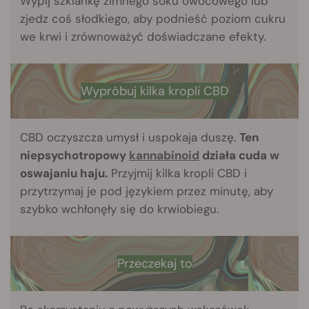
Wypij szklankę zimnego soku owocowego lub
zjedz coś słodkiego, aby podnieść poziom cukru
we krwi i zrównoważyć doświadczane efekty.
Wypróbuj kilka kropli CBD
CBD oczyszcza umysł i uspokaja duszę.
Ten
niepsychotropowy
kannabinoid
działa cuda w
oswajaniu haju.
Przyjmij kilka kropli CBD i
przytrzymaj je pod językiem przez minutę, aby
szybko wchłonęły się do krwiobiegu.
Przeczekaj to