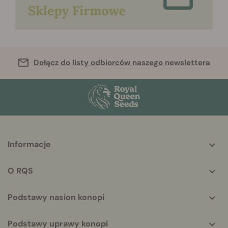
Dołącz do listy odbiorców naszego newslettera
More
Informacje
helpful
info
O RQS
Podstawy nasion konopi
Podstawy uprawy konopi