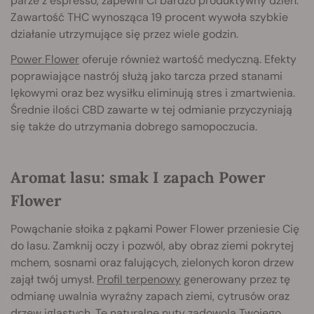
parze z espresso, zapewni Ci bardzo produktywny dzień.
Zawartość THC wynosząca 19 procent wywoła szybkie
działanie utrzymujące się przez wiele godzin.
Power Flower
oferuje również wartość medyczną. Efekty
poprawiające nastrój służą jako tarcza przed stanami
lękowymi oraz bez wysiłku eliminują stres i zmartwienia.
Średnie ilości CBD zawarte w tej odmianie przyczyniają
się także do utrzymania dobrego samopoczucia.
Aromat lasu: smak I zapach Power
Flower
Powąchanie słoika z pąkami Power Flower przeniesie Cię
do lasu. Zamknij oczy i pozwól, aby obraz ziemi pokrytej
mchem, sosnami oraz falujących, zielonych koron drzew
zajął twój umysł.
Profil terpenowy
generowany przez tę
odmianę uwalnia wyraźny zapach ziemi, cytrusów oraz
drzew iglastych. Te naturalne nuty zadowolą Twojego