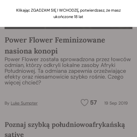
Klikając ZGADZAM SIĘ I WCHODZĘ, potwierdzasz, że masz
ukończone 18 lat
Power Flower Feminizowane
nasiona konopi
Power Flower została sprowadzona przez łowców
odmian, którzy odkryli lokalne zasoby Afryki
Południowej. Ta odmiana zapewnia orzeźwiające
efekty oraz niesamowicie szybko rośnie. Czego
więcej chcieć?
57
By
Luke Sumpter
19 Sep 2019
Poznaj szybką południowoafrykańską
sativę