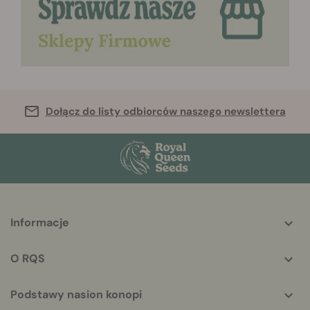
Dołącz do listy odbiorców naszego newslettera
More
Informacje
helpful
info
O RQS
Podstawy nasion konopi