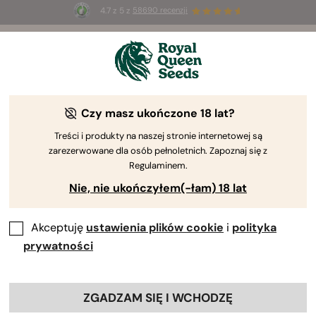
4.7 z 5 z
58690 recenzji
🎁
3 nasiona White Widow Auto
ZA DARMO dla
pierwszych 100 osób, które użyją kodu
AUGUST26 🌿
Czy masz ukończone 18 lat?
The RQS Blog
Treści i produkty na naszej stronie internetowej są
zarezerwowane dla osób pełnoletnich. Zapoznaj się z
Blogi o stylu życi...
Odmiany i produkty
Upr
Regulaminem.
Nie, nie ukończyłem(-łam) 18 lat
Akceptuję
ustawienia plików cookie
i
polityka
prywatności
ZGADZAM SIĘ I WCHODZĘ