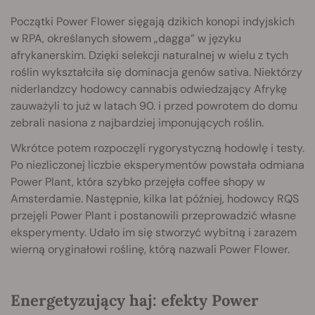
Początki Power Flower sięgają dzikich konopi indyjskich
w RPA, określanych słowem „dagga” w języku
afrykanerskim. Dzięki selekcji naturalnej w wielu z tych
roślin wykształciła się dominacja genów sativa. Niektórzy
niderlandzcy hodowcy cannabis odwiedzający Afrykę
zauważyli to już w latach 90. i przed powrotem do domu
zebrali nasiona z najbardziej imponujących roślin.
Wkrótce potem rozpoczęli rygorystyczną hodowlę i testy.
Po niezliczonej liczbie eksperymentów powstała odmiana
Power Plant, która szybko przejęła coffee shopy w
Amsterdamie. Następnie, kilka lat później, hodowcy RQS
przejęli Power Plant i postanowili przeprowadzić własne
eksperymenty. Udało im się stworzyć wybitną i zarazem
wierną oryginałowi roślinę, którą nazwali Power Flower.
Energetyzujący haj: efekty Power