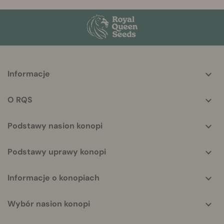
More
Informacje
helpful
info
O RQS
Podstawy nasion konopi
Podstawy uprawy konopi
Informacje o konopiach
Wybór nasion konopi