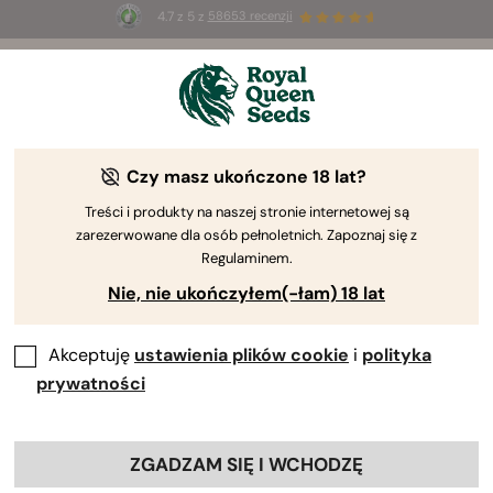
4.7 z 5 z
58653 recenzji
⏳
PROMOCJA 2x1
-
ograniczona czasowo
3d 6h 5m 52s
według Royal Queen Seeds
Poradnik uprawy konopi
Czy masz ukończone 18 lat?
Treści i produkty na naszej stronie internetowej są
zarezerwowane dla osób pełnoletnich. Zapoznaj się z
Przewodnik po uprawie – wyszukiwarka treści
Regulaminem.
Nie, nie ukończyłem(-łam) 18 lat
Akceptuję
ustawienia plików cookie
i
polityka
prywatności
ZGADZAM SIĘ I WCHODZĘ