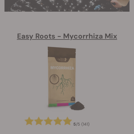
Easy Roots - Mycorrhiza Mix
5
/
5
(141)