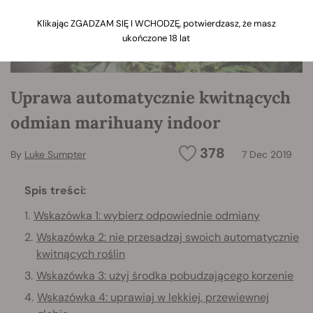
Klikając ZGADZAM SIĘ I WCHODZĘ, potwierdzasz, że masz
ukończone 18 lat
Uprawa automatycznie kwitnących
odmian marihuany indoor
378
By
Luke Sumpter
7 Dec 2019
Spis treści:
Wskazówka 1: wybierz odpowiednie odmiany
Wskazówka 2: nie przesadzaj swoich automatycznie
kwitnących roślin
Wskazówka 3: użyj środka pobudzającego korzenie
Wskazówka 4: uprawiaj w lekkiej, przewiewnej