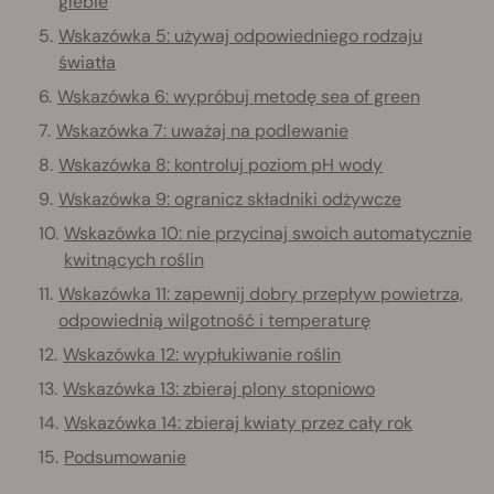
glebie
Wskazówka 5: używaj odpowiedniego rodzaju
światła
Wskazówka 6: wypróbuj metodę sea of green
Wskazówka 7: uważaj na podlewanie
Wskazówka 8: kontroluj poziom pH wody
Wskazówka 9: ogranicz składniki odżywcze
Wskazówka 10: nie przycinaj swoich automatycznie
kwitnących roślin
Wskazówka 11: zapewnij dobry przepływ powietrza,
odpowiednią wilgotność i temperaturę
Wskazówka 12: wypłukiwanie roślin
Wskazówka 13: zbieraj plony stopniowo
Wskazówka 14: zbieraj kwiaty przez cały rok
Podsumowanie