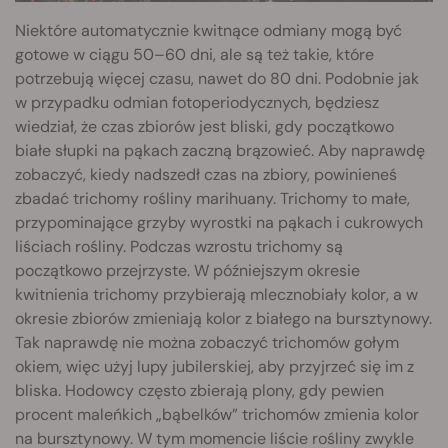
Niektóre automatycznie kwitnące odmiany mogą być
gotowe w ciągu 50–60 dni, ale są też takie, które
potrzebują więcej czasu, nawet do 80 dni. Podobnie jak
w przypadku odmian fotoperiodycznych, będziesz
wiedział, że czas zbiorów jest bliski, gdy początkowo
białe słupki na pąkach zaczną brązowieć. Aby naprawdę
zobaczyć, kiedy nadszedł czas na zbiory, powinieneś
zbadać trichomy rośliny marihuany. Trichomy to małe,
przypominające grzyby wyrostki na pąkach i cukrowych
liściach rośliny. Podczas wzrostu trichomy są
początkowo przejrzyste. W późniejszym okresie
kwitnienia trichomy przybierają mlecznobiały kolor, a w
okresie zbiorów zmieniają kolor z białego na bursztynowy.
Tak naprawdę nie można zobaczyć trichomów gołym
okiem, więc użyj lupy jubilerskiej, aby przyjrzeć się im z
bliska. Hodowcy często zbierają plony, gdy pewien
procent maleńkich „bąbelków” trichomów zmienia kolor
na bursztynowy. W tym momencie liście rośliny zwykle