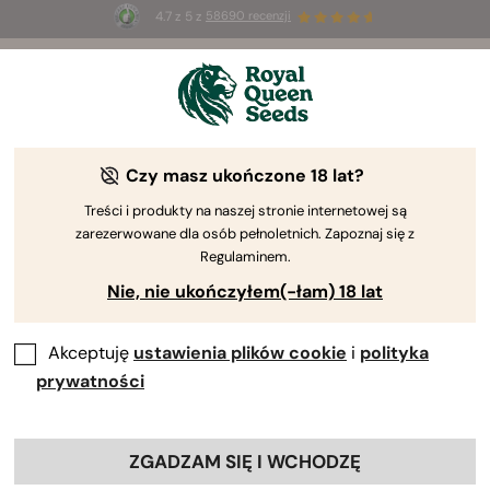
4.7 z 5 z
58690 recenzji
☀️
Summer Sales
: do 50% zniżki
na wybrane produkty ⏤
Kup teraz
🛍️
według Royal Queen Seeds
Poradnik uprawy konopi
Czy masz ukończone 18 lat?
Treści i produkty na naszej stronie internetowej są
zarezerwowane dla osób pełnoletnich. Zapoznaj się z
Przewodnik po uprawie – wyszukiwarka treści
Regulaminem.
Nie, nie ukończyłem(-łam) 18 lat
Akceptuję
ustawienia plików cookie
i
polityka
prywatności
ZGADZAM SIĘ I WCHODZĘ