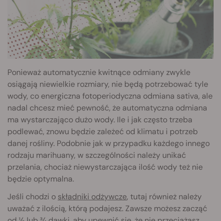
Ponieważ automatycznie kwitnące odmiany zwykle
osiągają niewielkie rozmiary, nie będą potrzebować tyle
wody, co energiczna fotoperiodyczna odmiana sativa, ale
nadal chcesz mieć pewność, że automatyczna odmiana
ma wystarczająco dużo wody. Ile i jak często trzeba
podlewać, znowu będzie zależeć od klimatu i potrzeb
danej rośliny. Podobnie jak w przypadku każdego innego
rodzaju marihuany, w szczególności należy unikać
przelania, chociaż niewystarczająca ilość wody też nie
będzie optymalna.
Jeśli chodzi o
składniki odżywcze
, tutaj również należy
uważać z ilością, którą podajesz. Zawsze możesz zacząć
od ½ lub ¾ dawki, aby upewnić się, że nie przeciążasz