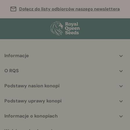
Dołącz do listy odbiorców naszego newslettera
More
Informacje
helpful
info
O RQS
Podstawy nasion konopi
Podstawy uprawy konopi
Informacje o konopiach