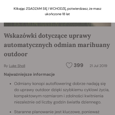
Klikając ZGADZAM SIĘ I WCHODZĘ, potwierdzasz, że masz
ukończone 18 lat
Wskazówki dotyczące uprawy
automatycznych odmian marihuany
outdoor
399
By
Luke Sholl
21 Jul 2019
Najważniejsze informacje
Odmiany konopi autoflowering dobrze nadają się
do uprawy outdoor dzięki szybkiemu cyklowi życia,
kompaktowym rozmiarom i zdolności kwitnienia
niezależnie od liczby godzin światła dziennego.
Staranne planowanie jest kluczowe, ponieważ