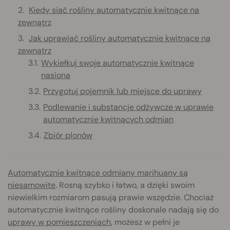
Kiedy siać rośliny automatycznie kwitnące na
zewnątrz
Jak uprawiać rośliny automatycznie kwitnące na
zewnątrz
Wykiełkuj swoje automatycznie kwitnące
nasiona
Przygotuj pojemnik lub miejsce do uprawy
Podlewanie i substancje odżywcze w uprawie
automatycznie kwitnących odmian
Zbiór plonów
Automatycznie kwitnące odmiany marihuany są
niesamowite
. Rosną szybko i łatwo, a dzięki swoim
niewielkim rozmiarom pasują prawie wszędzie. Chociaż
automatycznie kwitnące rośliny doskonale nadają się do
uprawy w pomieszczeniach
, możesz w pełni je