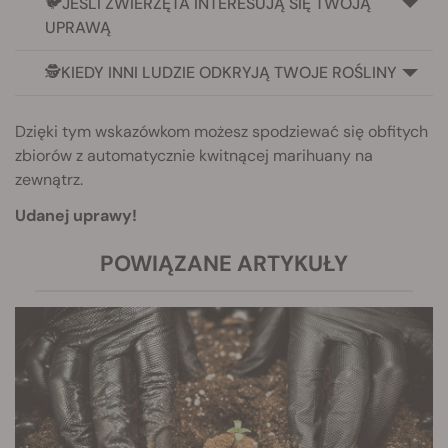
🐦JEŚLI ZWIERZĘTA INTERESUJĄ SIĘ TWOJĄ
UPRAWĄ
🕵️KIEDY INNI LUDZIE ODKRYJĄ TWOJE ROŚLINY
Dzięki tym wskazówkom możesz spodziewać się obfitych
zbiorów z automatycznie kwitnącej marihuany na
zewnątrz.
Udanej uprawy!
POWIĄZANE ARTYKUŁY