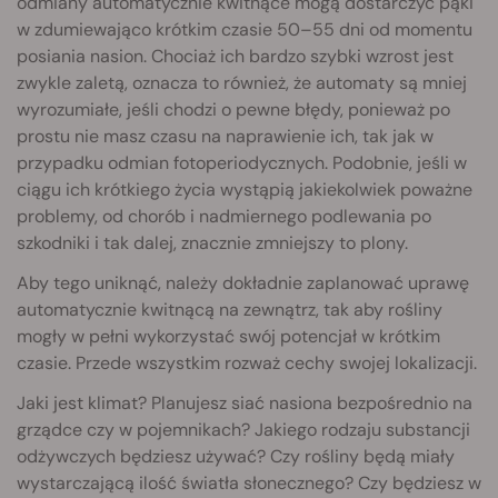
odmiany automatycznie kwitnące mogą dostarczyć pąki
w zdumiewająco krótkim czasie 50–55 dni od momentu
posiania nasion. Chociaż ich bardzo szybki wzrost jest
zwykle zaletą, oznacza to również, że automaty są mniej
wyrozumiałe, jeśli chodzi o pewne błędy, ponieważ po
prostu nie masz czasu na naprawienie ich, tak jak w
przypadku odmian fotoperiodycznych. Podobnie, jeśli w
ciągu ich krótkiego życia wystąpią jakiekolwiek poważne
problemy, od chorób i nadmiernego podlewania po
szkodniki i tak dalej, znacznie zmniejszy to plony.
Aby tego uniknąć, należy dokładnie zaplanować uprawę
automatycznie kwitnącą na zewnątrz, tak aby rośliny
mogły w pełni wykorzystać swój potencjał w krótkim
czasie. Przede wszystkim rozważ cechy swojej lokalizacji.
Jaki jest klimat? Planujesz siać nasiona bezpośrednio na
grządce czy w pojemnikach? Jakiego rodzaju substancji
odżywczych będziesz używać? Czy rośliny będą miały
wystarczającą ilość światła słonecznego? Czy będziesz w