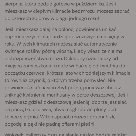
sierpnia, która będzie gotowa w październiku. Jeśli
mieszkasz w ciepłym klimacie bez mrozu, możesz zebrać
do czterech zbiorów w ciągu jednego roku!
Jeśli mieszkasz dalej na północ, powinieneś unikać
najzimniejszych i najbardziej deszczowych miesięcy w
roku. W tych klimatach możesz siać automatycznie
kwitnące rośliny późną wiosną, kiedy wiesz, że nie ma
niebezpieczeństwa mrozu. Dokładny czas zależy od
miejsca zamieszkania i może wahać się od kwietnia do
początku czerwca. Krótsze lato w chłodniejszym klimacie
to również czynnik, o którym trzeba pomyśleć. Nie
powinieneś siać nasion zbyt późno, ponieważ chcesz
uniknąć kwitnienia marihuany w porze deszczowej. Jeśli
mieszkasz gdzieś z deszczową jesienią, dobrze jest siać
na początku czerwca, abyś mógł zebrać plony pod
koniec sierpnia. W ten sposób możesz pokonać złą
pogodę, a pąki nie padną ofiarami pleśni.
Wniosek: najlepszy czas na sianie nasion będzie zależał