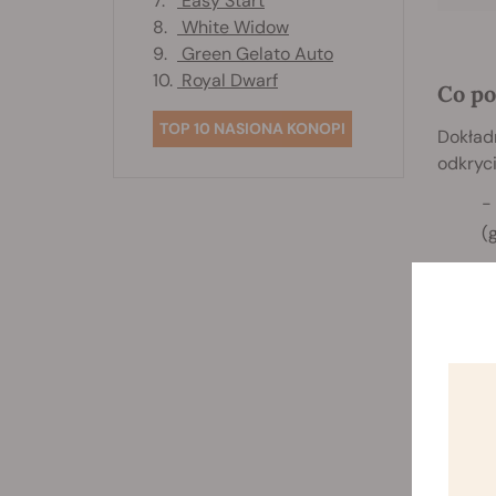
7.
Easy Start
8.
White Widow
9.
Green Gelato Auto
10.
Royal Dwarf
Co p
TOP 10 NASIONA KONOPI
Dokładn
odkryci
(
n
n
o
o