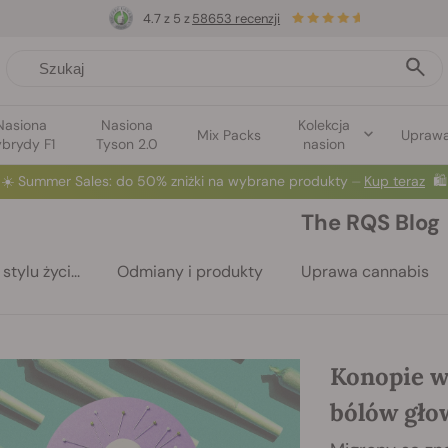
4.7 z 5 z
58653 recenzji
Nasiona
Nasiona
Kolekcja
Mix Packs
Upraw
brydy F1
Tyson 2.0
nasion
☀️
Summer Sales
: do 50% zniżki na wybrane produkty ⏤
Kup teraz
🛍️
The RQS Blog
stylu życi...
Odmiany i produkty
Uprawa cannabis
Konopie w
bólów gło