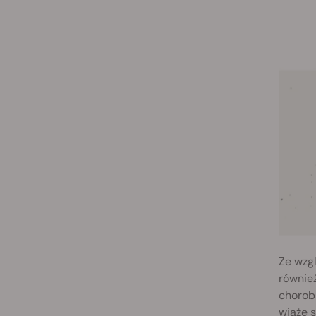
Ze wzg
również
chorob
wiąże 