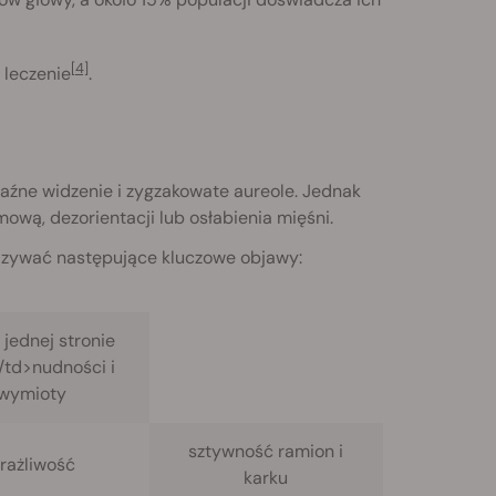
[4]
 leczenie
.
raźne widzenie i zygzakowate aureole. Jednak
ą, dezorientacji lub osłabienia mięśni.
azywać następujące kluczowe objawy:
 jednej stronie
/td>nudności i
wymioty
sztywność ramion i
rażliwość
karku