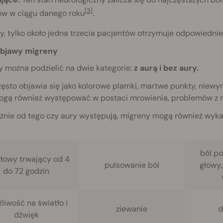
[3]
w w ciągu danego roku
.
y, tylko około jedna trzecia pacjentów otrzymuje odpowiednie
bjawy migreny
y można podzielić na dwie kategorie:
z aurą i bez aury.
ęsto objawia się jako kolorowe plamki, martwe punkty, niewy
ogą również występować w postaci mrowienia, problemów z mow
eżnie od tego czy aury występują, migreny mogą również wyk
ból po
głowy trwający od 4
pulsowanie ból
głowy,
do 72 godzin
liwość na światło i
ziewanie
d
dźwięk