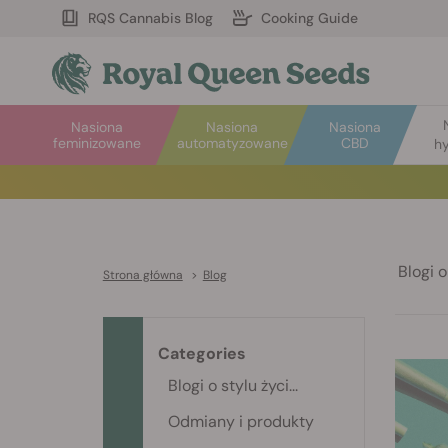
RQS Cannabis Blog
Cooking Guide
Nasiona
Nasiona
Nasiona
feminizowane
automatyzowane
CBD
hy
Blogi o 
Strona główna
>
Blog
Categories
Blogi o stylu życi...
Odmiany i produkty