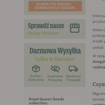
Intensy
przykuc
Wiele o
próbują
środki 
unikać 
W związ
Anegdo
roślin
Czym
Migrena
Royal Queen Seeds
stronie
collection
osłabi