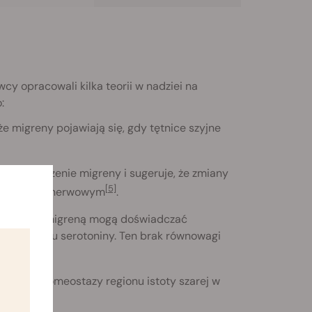
cy opracowali kilka teorii w nadziei na
:
że migreny pojawiają się, gdy tętnice szyjne
zne pochodzenie migreny i sugeruje, że zmiany
[5]
ym układzie nerwowym
.
pacjenci z migreną mogą doświadczać
iego poziomu serotoniny. Ten brak równowagi
zakresie homeostazy regionu istoty szarej w
[7]
 migreny
.