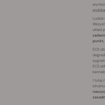
wynisz
endoka
Ludzie
Wszystk
układ 
zadani
punkt,
ECS obe
degrad
sygnal
ECS skł
kannab
I tutaj
strukt
naszyc
zasadn