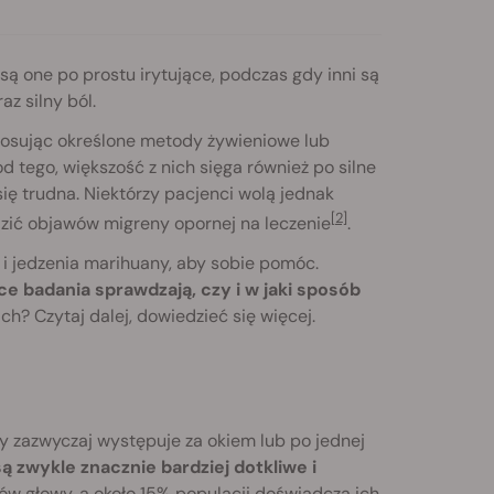
są one po prostu irytujące, podczas gdy inni są
az silny ból.
stosując określone metody żywieniowe lub
d tego, większość z nich sięga również po silne
się trudna. Niektórzy pacjenci wolą jednak
[2]
dzić objawów migreny opornej na leczenie
.
i i jedzenia marihuany, aby sobie pomóc.
e badania sprawdzają, czy i w jaki sposób
? Czytaj dalej, dowiedzieć się więcej.
ry zazwyczaj występuje za okiem lub po jednej
ą zwykle znacznie bardziej dotkliwe i
lów głowy, a około 15% populacji doświadcza ich