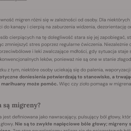
wność migren różni się w zależności od osoby. Dla niektórych 
i do kanapy i cierpią na zaburzenia widzenia, dezorientację or
sób cierpiących na tę dolegliwość stara się jej zapobiegać, 
c zmniejszyć stres poprzez regularne ćwiczenia. Niezależnie o
przeciwbólowe i leki zwalczające mdłości, gdy sytuacja staje 
konwencjonalnych leków, ponieważ nie są one w stanie złago
ku z tym, niektóre osoby uciekają się do palenia, waporyzacj
tyczne doniesienia potwierdzają to stanowisko, a trwając
a marihuany może pomóc.
Więc czy zioło pomaga w migrenach
 są migreny?
 jest definiowana jako nawracający, pulsujący ból głowy, któ
 głowy.
Nie są to zwykłe napięciowe bóle głowy; migreny s
ające.
Ten stan neurologiczny zalicza się do najczęstszych bó