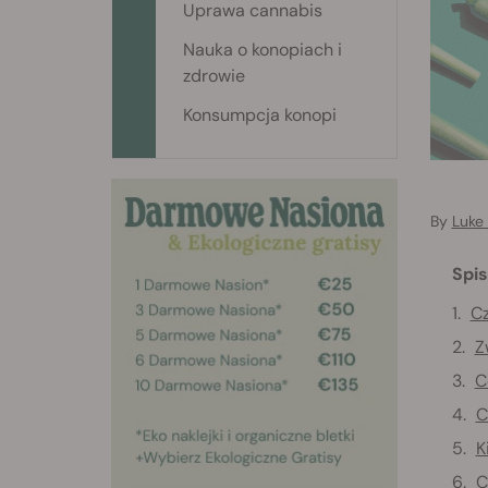
Uprawa cannabis
Nauka o konopiach i
zdrowie
Konsumpcja konopi
By
Luke
Spis
C
Z
C
C
K
C