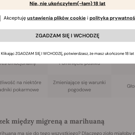
Nie, nie ukończyłem(-łam) 18 lat
Teoria biopsychospołeczna:
niektórzy badacze wskazują na
[8]
pływ stresu, katastrofizacja bólu, a nawet osobowość
.
Akceptuję
ustawienia plików cookie
i
polityka prywatnoś
jąc przyczyny, wiele czynników może wywołać atak migreny, w
ZGADZAM SIĘ I WCHODZĘ
uses aside, numerous factors can trigger a migraine attack, i
Klikając ZGADZAM SIĘ I WCHODZĘ, potwierdzasz, że masz ukończone 18 lat
Kofeina 
res emocjonalny
Pominięcie posiłku
liwość na niektóre
Zmieniające się warunki
Gło
adniki pokarmowe
pogodowe
zek między migreną a marihuaną
rihuana ma się do tego wszystkiego? Dlaczego zioło miałoby 