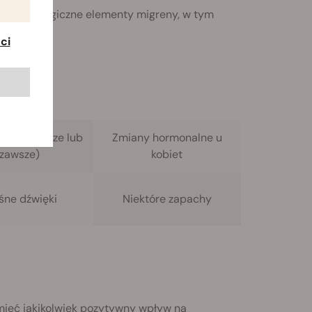
 psychologiczne elementy migreny, w tym
ci
 tym:
ncluding:
(w nadmiarze lub
Zmiany hormonalne u
zawsze)
kobiet
śne dźwięki
Niektóre zapachy
mieć jakikolwiek pozytywny wpływ na