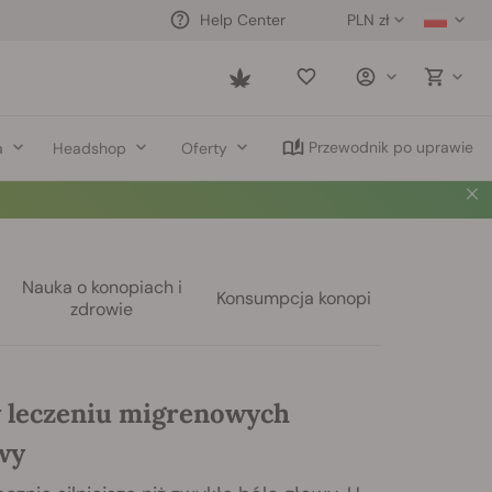
PLN zł
Help Center
Saved
items
Przewodnik po uprawie
a
Headshop
Oferty
Nauka o konopiach i
Konsumpcja konopi
zdrowie
 leczeniu migrenowych
wy