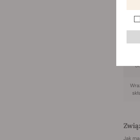
w
Pomija
Root ca
St
Wraż
skł
Zwią
Jak ma