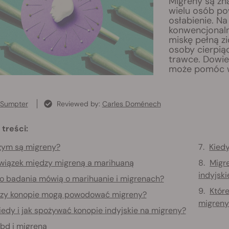
Migreny są zna
wielu osób po
osłabienie. Na
konwencjonalne
miskę pełną z
osoby cierpiąc
trawce. Dowie
może pomóc w
 Sumpter
Reviewed by:
Carles Doménech
 treści:
zym są migreny?
Kiedy
wiązek między migreną a marihuaną
Migr
indyjski
o badania mówią o marihuanie i migrenach?
Któr
zy konopie mogą powodować migreny?
migreny
iedy i jak spożywać konopie indyjskie na migreny?
bd i migrena