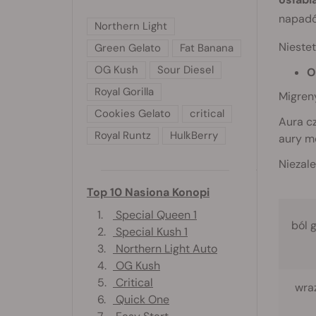
napadó
Northern Light
Niestet
Green Gelato
Fat Banana
OG Kush
Sour Diesel
O
Royal Gorilla
Migren
Cookies Gelato
critical
Aura cz
Royal Runtz
HulkBerry
aury m
Niezal
Top 10 Nasiona Konopi
1.
Special Queen 1
ból 
2.
Special Kush 1
3.
Northern Light Auto
4.
OG Kush
5.
Critical
wraż
6.
Quick One