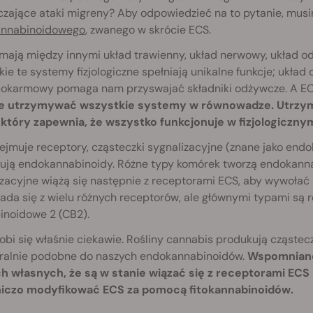
czające ataki migreny? Aby odpowiedzieć na to pytanie, mus
nnabinoidowego
, zwanego w skrócie ECS.
 mają między innymi układ trawienny, układ nerwowy, układ o
ie te systemy fizjologiczne spełniają unikalne funkcje; ukła
pokarmowy pomaga nam przyswajać składniki odżywcze. A E
e utrzymywać wszystkie systemy w równowadze. Utrzym
 który zapewnia, że wszystko funkcjonuje w fizjologicznym
jmuje receptory, cząsteczki sygnalizacyjne (znane jako endo
ują endokannabinoidy. Różne typy komórek tworzą endokannab
izacyjne wiążą się następnie z receptorami ECS, aby wywoł
ada się z wielu różnych receptorów, ale głównymi typami są 
inoidowe 2 (CB2).
 robi się właśnie ciekawie. Rośliny cannabis produkują cząstecz
uralnie podobne do naszych endokannabinoidów.
Wspomniane
h własnych, że są w stanie wiązać się z receptorami EC
iczo modyfikować ECS za pomocą fitokannabinoidów.