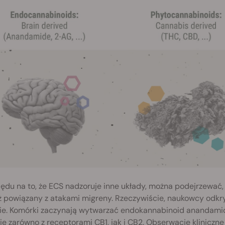
lędu na to, że ECS nadzoruje inne układy, można podejrzewa
 powiązany z atakami migreny. Rzeczywiście, naukowcy odkryl
ie. Komórki zaczynają wytwarzać endokannabinoid anandamid 
się zarówno z receptorami CB1, jak i CB2. Obserwacje klinic