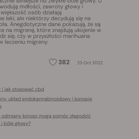
cznie silniejsze niż zwykłe bóle głowy. U
wodują mdłości, zawroty głowy i
 większość osób działają
 leki, ale niektórzy decydują się na
ioła. Anegdotyczne dane pokazują, że są
e na migrenę, które znajdują ukojenie w
dz się, czy w przyszłości marihuana
 leczeniu migreny.
382
23 Oct 2022
 i jak stosować cbd
eny, układ endokannabinoidowy i konopie
e
e odmiany konopi mogą pomóc złagodzić
 i bóle głowy?