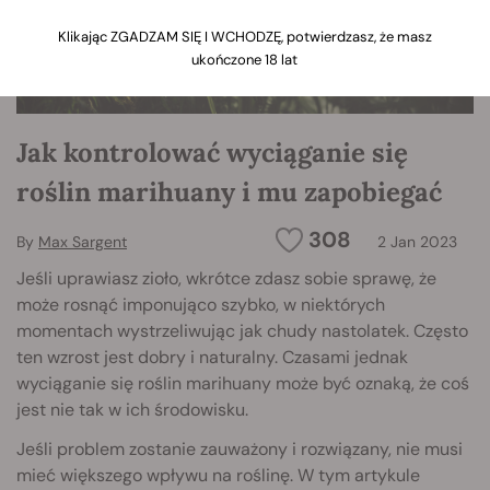
Klikając ZGADZAM SIĘ I WCHODZĘ, potwierdzasz, że masz
ukończone 18 lat
Jak kontrolować wyciąganie się
roślin marihuany i mu zapobiegać
308
By
Max Sargent
2 Jan 2023
Jeśli uprawiasz zioło, wkrótce zdasz sobie sprawę, że
może rosnąć imponująco szybko, w niektórych
momentach wystrzeliwując jak chudy nastolatek. Często
ten wzrost jest dobry i naturalny. Czasami jednak
wyciąganie się roślin marihuany może być oznaką, że coś
jest nie tak w ich środowisku.
Jeśli problem zostanie zauważony i rozwiązany, nie musi
mieć większego wpływu na roślinę. W tym artykule