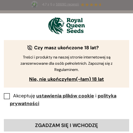
4.7 z 5 z
58690 recenzji
☀️
Summer Sales
: do 50% zniżki
na wybrane produkty ⏤
Kup teraz
🛍️
według Royal Queen Seeds
Poradnik uprawy konopi
Czy masz ukończone 18 lat?
Treści i produkty na naszej stronie internetowej są
zarezerwowane dla osób pełnoletnich. Zapoznaj się z
Przewodnik po uprawie – wyszukiwarka treści
Regulaminem.
Nie, nie ukończyłem(-łam) 18 lat
Akceptuję
ustawienia plików cookie
i
polityka
prywatności
ZGADZAM SIĘ I WCHODZĘ