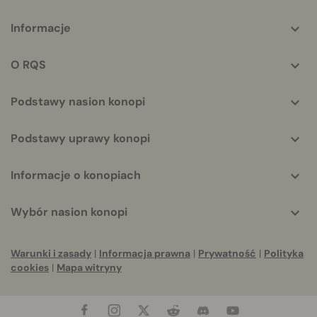
More
Informacje
helpful
info
O RQS
Podstawy nasion konopi
Podstawy uprawy konopi
Informacje o konopiach
Wybór nasion konopi
Warunki i zasady
|
Informacja prawna
|
Prywatność
|
Polityka
cookies
|
Mapa witryny