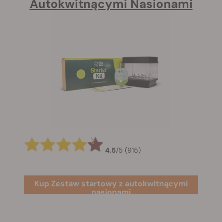
Autokwitnącymi Nasionami
4.5
/
5
(915)
Kup Zestaw startowy z autokwitnącymi
nasionami