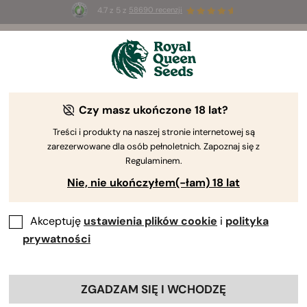
4.7 z 5 z
58690 recenzji
☀️
Summer Sales
: do 50% zniżki
na wybrane produkty ⏤
Kup teraz
🛍️
według Royal Queen Seeds
Poradnik uprawy konopi
Czy masz ukończone 18 lat?
Treści i produkty na naszej stronie internetowej są
zarezerwowane dla osób pełnoletnich. Zapoznaj się z
Przewodnik po uprawie – wyszukiwarka treści
Regulaminem.
Nie, nie ukończyłem(-łam) 18 lat
Akceptuję
ustawienia plików cookie
i
polityka
prywatności
ZGADZAM SIĘ I WCHODZĘ