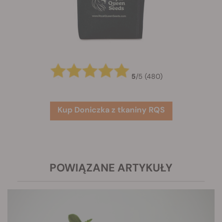
5
/
5
(480)
Kup Doniczka z tkaniny RQS
POWIĄZANE ARTYKUŁY