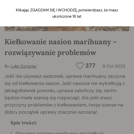
Klikając ZGADZAM SIĘ I WCHODZĘ, potwierdzasz, że masz
ukończone 18 lat
Kiełkowanie nasion marihuany –
rozwiązywanie problemów
377
By
Luke Sumpter
9 Oct 2023
Jeśli nie używasz sadzonek, uprawa marihuany zaczyna
się od kiełkowania nasion. Jeśli nasiona nie wykiełkują z
jakiegokolwiek powodu, uprawa zakończy się, zanim
będzie miała szansę się rozpocząć. Ale jeśli znasz
przyczyny problemów z kiełkowaniem, twoje szanse na
dobry początek uprawy znacznie wzrosną!
Spis treści:
Dlaczego nasiona marihuany nie kiełkują