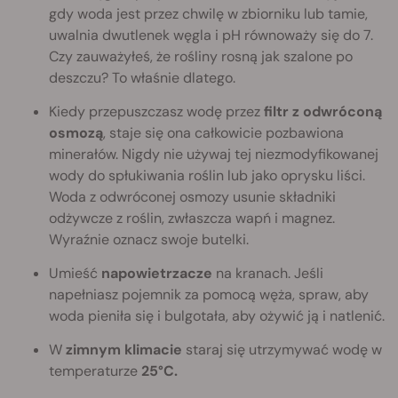
gdy woda jest przez chwilę w zbiorniku lub tamie,
uwalnia dwutlenek węgla i pH równoważy się do 7.
Czy zauważyłeś, że rośliny rosną jak szalone po
deszczu? To właśnie dlatego.
Kiedy przepuszczasz wodę przez
filtr z odwróconą
osmozą
, staje się ona całkowicie pozbawiona
minerałów. Nigdy nie używaj tej niezmodyfikowanej
wody do spłukiwania roślin lub jako oprysku liści.
Woda z odwróconej osmozy usunie składniki
odżywcze z roślin, zwłaszcza wapń i magnez.
Wyraźnie oznacz swoje butelki.
Umieść
napowietrzacze
na kranach. Jeśli
napełniasz pojemnik za pomocą węża, spraw, aby
woda pieniła się i bulgotała, aby ożywić ją i natlenić.
W
zimnym klimacie
staraj się utrzymywać wodę w
temperaturze
25°C.