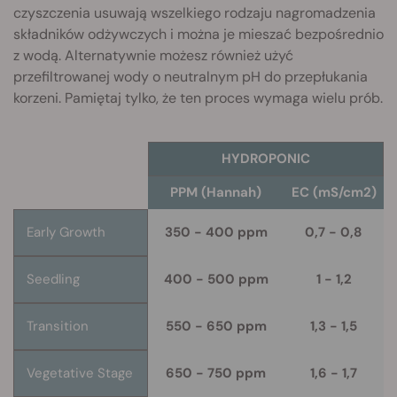
czyszczenia usuwają wszelkiego rodzaju nagromadzenia
składników odżywczych i można je mieszać bezpośrednio
z wodą. Alternatywnie możesz również użyć
przefiltrowanej wody o neutralnym pH do przepłukania
korzeni. Pamiętaj tylko, że ten proces wymaga wielu prób.
HYDROPONIC
PPM (Hannah)
EC (mS/cm2)
Early Growth
350 - 400 ppm
0,7 - 0,8
Seedling
400 - 500 ppm
1 - 1,2
Transition
550 - 650 ppm
1,3 - 1,5
Vegetative Stage
650 - 750 ppm
1,6 - 1,7