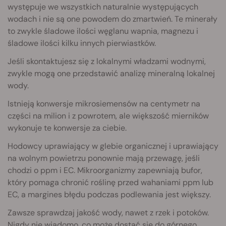
występuje we wszystkich naturalnie występujących
wodach i nie są one powodem do zmartwień. Te minerały
to zwykle śladowe ilości węglanu wapnia, magnezu i
śladowe ilości kilku innych pierwiastków.
Jeśli skontaktujesz się z lokalnymi władzami wodnymi,
zwykle mogą one przedstawić analizę mineralną lokalnej
wody.
Istnieją konwersje mikrosiemensów na centymetr na
części na milion i z powrotem, ale większość mierników
wykonuje te konwersje za ciebie.
Hodowcy uprawiający w glebie organicznej i uprawiający
na wolnym powietrzu ponownie mają przewagę, jeśli
chodzi o ppm i EC. Mikroorganizmy zapewniają bufor,
który pomaga chronić roślinę przed wahaniami ppm lub
EC, a margines błędu podczas podlewania jest większy.
Zawsze sprawdzaj jakość wody, nawet z rzek i potoków.
Nigdy nie wiadomo, co może dostać się do górnego