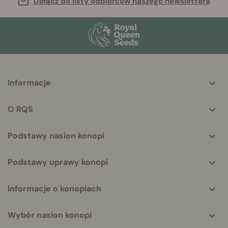
Dołącz do listy odbiorców naszego newslettera
More
Informacje
helpful
info
O RQS
Podstawy nasion konopi
Podstawy uprawy konopi
Informacje o konopiach
Wybór nasion konopi