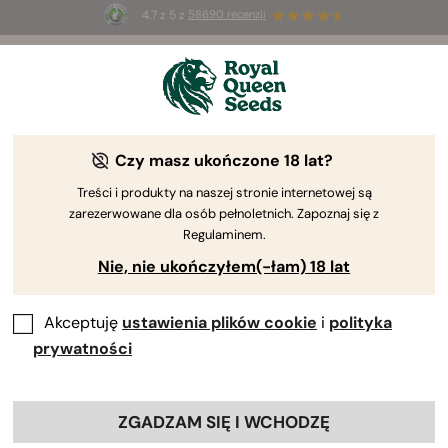
4.7 z 5 z
58690 recenzji
☀️
Summer Sales
: do 50% zniżki
na wybrane produkty ⏤
Kup teraz
🛍️
według Royal Queen Seeds
Poradnik uprawy konopi
Czy masz ukończone 18 lat?
Treści i produkty na naszej stronie internetowej są
zarezerwowane dla osób pełnoletnich. Zapoznaj się z
Przewodnik po uprawie – wyszukiwarka treści
Regulaminem.
Nie, nie ukończyłem(-łam) 18 lat
Akceptuję
ustawienia plików cookie
i
polityka
prywatności
ZGADZAM SIĘ I WCHODZĘ