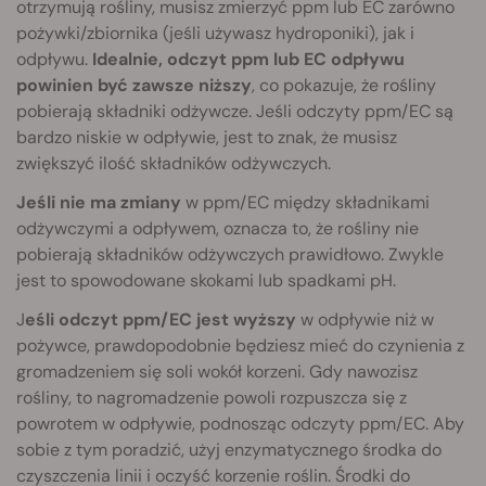
otrzymują rośliny, musisz zmierzyć ppm lub EC zarówno
pożywki/zbiornika (jeśli używasz hydroponiki), jak i
odpływu.
Idealnie, odczyt ppm lub EC odpływu
powinien być zawsze niższy
, co pokazuje, że rośliny
pobierają składniki odżywcze. Jeśli odczyty ppm/EC są
bardzo niskie w odpływie, jest to znak, że musisz
zwiększyć ilość składników odżywczych.
Jeśli nie ma zmiany
w ppm/EC między składnikami
odżywczymi a odpływem, oznacza to, że rośliny nie
pobierają składników odżywczych prawidłowo. Zwykle
jest to spowodowane skokami lub spadkami pH.
J
eśli odczyt ppm/EC jest wyższy
w odpływie niż w
pożywce, prawdopodobnie będziesz mieć do czynienia z
gromadzeniem się soli wokół korzeni. Gdy nawozisz
rośliny, to nagromadzenie powoli rozpuszcza się z
powrotem w odpływie, podnosząc odczyty ppm/EC. Aby
sobie z tym poradzić, użyj enzymatycznego środka do
czyszczenia linii i oczyść korzenie roślin. Środki do