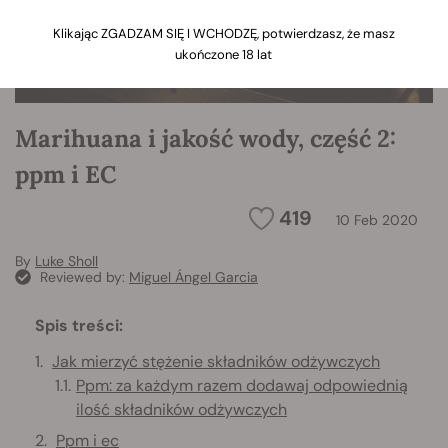
Klikając ZGADZAM SIĘ I WCHODZĘ, potwierdzasz, że masz
ukończone 18 lat
Marihuana i jakość wody, część 2:
ppm i EC
419
10 Feb 2020
By
Luke Sholl
Reviewed by:
Miguel Ángel Garcia
Spis treści:
Jak mierzyć stężenie składników odżywczych
Ppm: za każdym razem dodawaj odpowiednią
ilość składników odżywczych
Ppm i ec