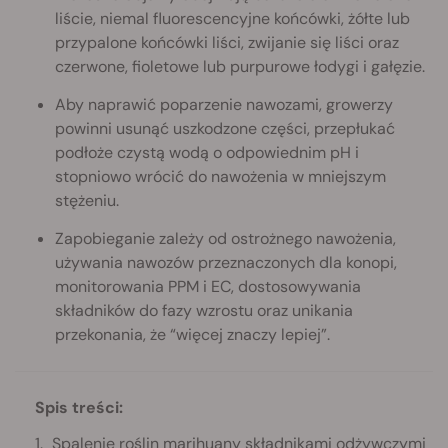
liście, niemal fluorescencyjne końcówki, żółte lub
przypalone końcówki liści, zwijanie się liści oraz
czerwone, fioletowe lub purpurowe łodygi i gałęzie.
Aby naprawić poparzenie nawozami, growerzy
powinni usunąć uszkodzone części, przepłukać
podłoże czystą wodą o odpowiednim pH i
stopniowo wrócić do nawożenia w mniejszym
stężeniu.
Zapobieganie zależy od ostrożnego nawożenia,
używania nawozów przeznaczonych dla konopi,
monitorowania PPM i EC, dostosowywania
składników do fazy wzrostu oraz unikania
przekonania, że “więcej znaczy lepiej”.
Spis treści:
Spalenie roślin marihuany składnikami odżywczymi