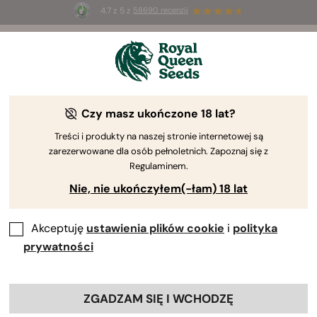
4.7 z 5 z
58690 recenzji
☀️
Summer Sales
: do 50% zniżki
na wybrane produkty ⏤
Kup teraz
🛍️
według Royal Queen Seeds
Poradnik uprawy konopi
Czy masz ukończone 18 lat?
Treści i produkty na naszej stronie internetowej są
zarezerwowane dla osób pełnoletnich. Zapoznaj się z
Przewodnik po uprawie – wyszukiwarka treści
Regulaminem.
Nie, nie ukończyłem(-łam) 18 lat
Akceptuję
ustawienia plików cookie
i
polityka
prywatności
ZGADZAM SIĘ I WCHODZĘ