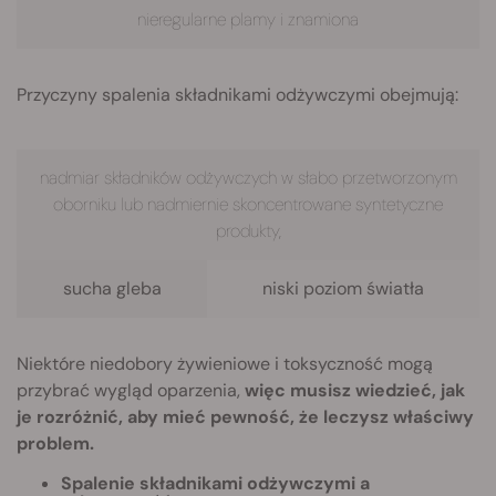
nieregularne plamy i znamiona
Przyczyny spalenia składnikami odżywczymi obejmują:
nadmiar składników odżywczych w słabo przetworzonym
oborniku lub nadmiernie skoncentrowane syntetyczne
produkty,
sucha gleba
niski poziom światła
Niektóre niedobory żywieniowe i toksyczność mogą
przybrać wygląd oparzenia,
więc musisz wiedzieć, jak
je rozróżnić, aby mieć pewność, że leczysz właściwy
problem.
Spalenie składnikami odżywczymi a