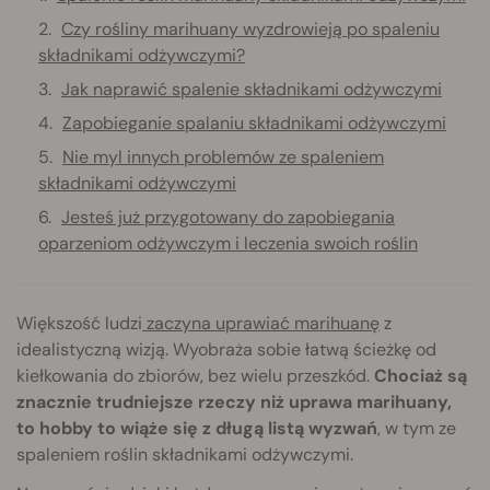
Czy rośliny marihuany wyzdrowieją po spaleniu
składnikami odżywczymi?
Jak naprawić spalenie składnikami odżywczymi
Zapobieganie spalaniu składnikami odżywczymi
Nie myl innych problemów ze spaleniem
składnikami odżywczymi
Jesteś już przygotowany do zapobiegania
oparzeniom odżywczym i leczenia swoich roślin
Większość ludzi
zaczyna uprawiać marihuanę
z
idealistyczną wizją. Wyobraża sobie łatwą ścieżkę od
kiełkowania do zbiorów, bez wielu przeszkód.
Chociaż są
znacznie trudniejsze rzeczy niż uprawa marihuany,
to hobby to wiąże się z długą listą wyzwań
, w tym ze
spaleniem roślin składnikami odżywczymi.