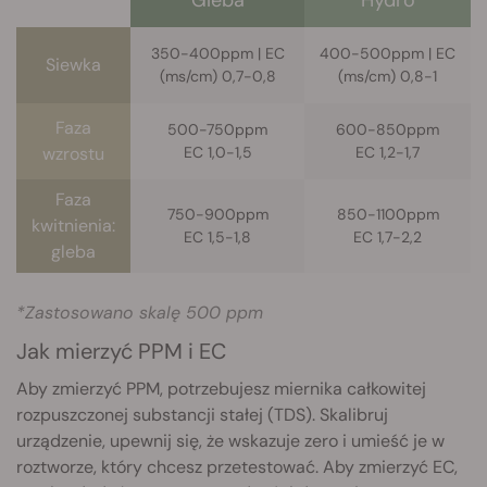
350-400ppm | EC
400-500ppm | EC
Siewka
(ms/cm) 0,7-0,8
(ms/cm) 0,8-1
Faza
500-750ppm
600-850ppm
wzrostu
EC 1,0-1,5
EC 1,2-1,7
Faza
750-900ppm
850-1100ppm
kwitnienia:
EC 1,5-1,8
EC 1,7-2,
2
gleba
*Zastosowano skalę 500 ppm
Jak mierzyć PPM i EC
Aby zmierzyć PPM, potrzebujesz miernika całkowitej
rozpuszczonej substancji stałej (TDS). Skalibruj
urządzenie, upewnij się, że wskazuje zero i umieść je w
roztworze, który chcesz przetestować. Aby zmierzyć EC,