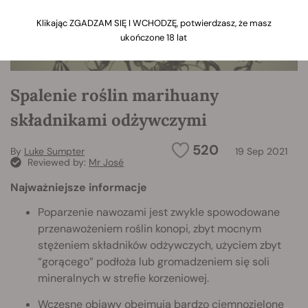
Klikając ZGADZAM SIĘ I WCHODZĘ, potwierdzasz, że masz
ukończone 18 lat
Spalenie roślin marihuany
składnikami odżywczymi
520
By
Luke Sumpter
19 Sep 2021
Reviewed by:
Mr José
Najważniejsze informacje
Poparzenie nawozami jest zwykle spowodowane
przenawożeniem roślin konopi, zbyt mocnym
stężeniem składników odżywczych, użyciem zbyt
“gorącego” podłoża lub gromadzeniem się soli
mineralnych w strefie korzeniowej.
Wczesne objawy obejmują bardzo ciemnozielone