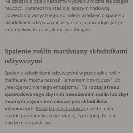
Na szczęście dzięki każdemu wyzwaniu można się czegoś
nauczyć i ostatecznie stać się lepszym hodowcą.
Dowiedz się wszystkiego, co należy wiedzieć o spaleniu
składnikami odżywczymi, w tym, co je powoduje, jak je
zidentyfikować, oraz jak mu zapobiegać.
Spalenie roślin marihuany składnikami
odżywczymi
Spalenie składnikami odżywczymi w przypadku roślin
marihuany można nazwać „lamentem nowicjuszy” lub
„reakcją nadmiernego entuzjazmu”.
To rodzaj stresu
spowodowanego zbytnim nawożeniem roślin lub zbyt
mocnym stężeniem mieszanych składników
odżywczych.
Początkujący hodowcy
często mają
błędne przekonanie, że im więcej, tym lepiej. To jest
bardzo nieprawdziwe.