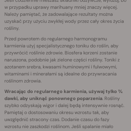
Jeśli codziennie mieszasz składniki odżywcze, wyluzuj, bo
w przypadku uprawy marihuany mniej znaczy więcej.
Należy pamiętać, że zadowalające rezultaty można
uzyskać przy użyciu zwykłej wody przez cały okres życia
rośliny.
Przed powrotem do regularnego harmonogramu
karmienia użyj specjalistycznego toniku do roślin, aby
przywrócić roślinie zdrowie. Biosfera korzeni zostanie
naruszona, podobnie jak zielone części rośliny. Toniki z
azotanem srebra, kwasami huminowymi i fulwowymi,
witaminami i minerałami są idealne do przywracania
roślinom zdrowia.
Wracając do regularnego karmienia, używaj tylko ¾
dawki, aby uniknąć ponownego poparzenia
. Rośliny
szybko odzyskają wigor i dalej będą intensywnie rosnąć.
Pamiętaj o dostosowaniu okresu wzrostu tak, aby
uwzględnić stracony czas. Dodanie czasu do fazy
wzrostu nie zaszkodzi roślinom. Jeśli spalanie miało