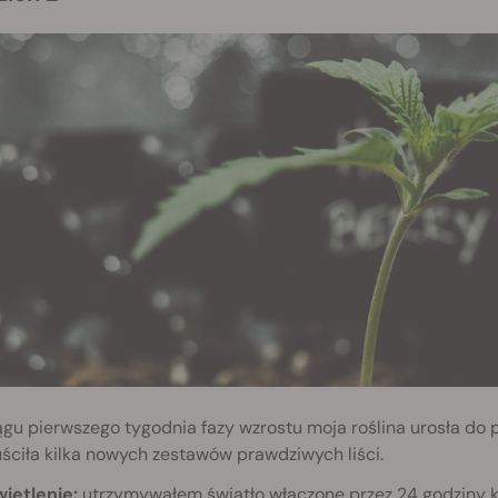
gu pierwszego tygodnia fazy wzrostu moja roślina urosła do
ciła kilka nowych zestawów prawdziwych liści.
wietlenie:
utrzymywałem światło włączone przez 24 godziny k