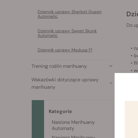
Dziennik uprawy Sherbet Queen
Dz
Automatic
Do u
Dziennik uprawy Sweet Skunk
Automatic
• n
Dziennik uprawy Medusa F1
• ś
• f
Trening roślin marihuany
• w
• n
Wskazówki dotyczące uprawy
marihuany
Dz
Kategorie
Nasiona Marihuany
Automaty
Nasiona Marihuany