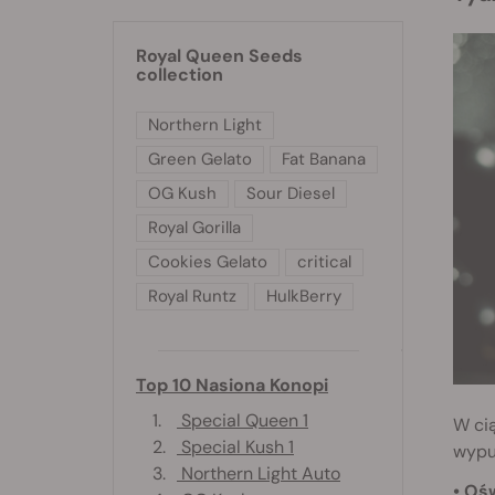
Royal Queen Seeds
collection
Northern Light
Green Gelato
Fat Banana
OG Kush
Sour Diesel
Royal Gorilla
Cookies Gelato
critical
Royal Runtz
HulkBerry
Top 10 Nasiona Konopi
1.
Special Queen 1
W cią
2.
Special Kush 1
wypuś
3.
Northern Light Auto
• Oś