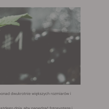
 ponad dwukrotnie większych rozmiarów i
ażdego dnia, aby napędzać fotosyntezę i