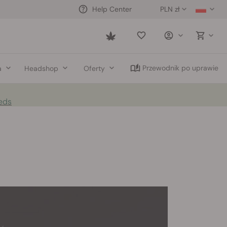
PLN zł
Help Center
Saved
items
Przewodnik po uprawie
a
Headshop
Oferty
eds