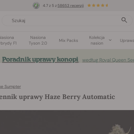
4.7 z 5 z
58653 recenzji
Nasiona
Nasiona
Kolekcja
Mix Packs
Upraw
brydy F1
Tyson 2.0
nasion
Poradnik uprawy konopi
według Royal Queen Se
ke Sumpter
ennik uprawy Haze Berry Automatic