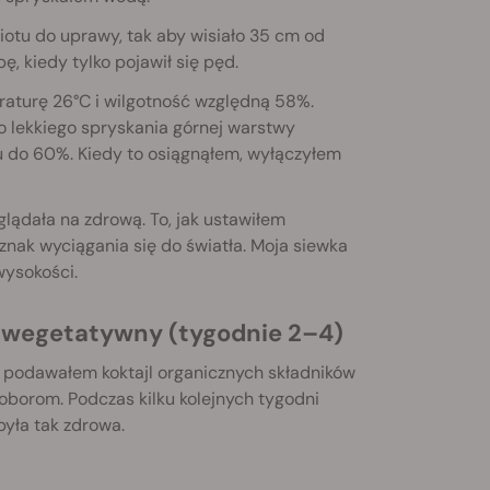
iotu do uprawy, tak aby wisiało 35 cm od
, kiedy tylko pojawił się pęd.
aturę 26°C i wilgotność względną 58%.
o lekkiego spryskania górnej warstwy
u do 60%. Kiedy to osiągnąłem, wyłączyłem
ądała na zdrową. To, jak ustawiłem
oznak wyciągania się do światła. Moja siewka
wysokości.
p wegetatywny (tygodnie 2–4)
ie podawałem koktajl organicznych składników
borom. Podczas kilku kolejnych tygodni
była tak zdrowa.