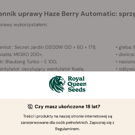
iennik uprawy Haze Berry Automatic: sprz
prawy wykorzystałem:
amiot : Secret Jardin DS120W 120 × 60 × 178,
• gleba: 
wiatła: MIGRO 200+,
• donica:
iltr: Blauberg Turbo - E 100,
• nasion
entylator: oscylujący wentylator Koala,
• odżywi
awilżacz: Beurer LB 45,
iennik uprawy Haze Berry Automatic: etap 
Czy masz ukończone 18 lat?
Treści i produkty na naszej stronie internetowej są
zarezerwowane dla osób pełnoletnich. Zapoznaj się z
Regulaminem.