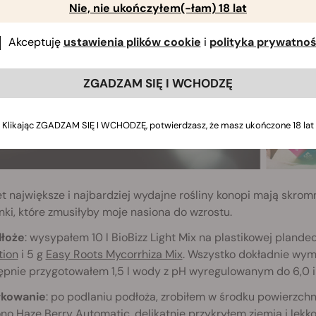
Nie, nie ukończyłem(-łam) 18 lat
Akceptuję
ustawienia plików cookie
i
polityka prywatnoś
ZGADZAM SIĘ I WCHODZĘ
Klikając ZGADZAM SIĘ I WCHODZĘ, potwierdzasz, że masz ukończone 18 lat
 największe i najbardziej wydajne rośliny konopi mają skrom
ki, które zmusiłyby moje nasiona do wzrostu.
dłoże
: wysypałem 10 l BioBizz Light Mix na plastikowej pland
tion
i 5 g
Easy Roots Mycorrhiza Mix
. Wszystko dokładnie wymi
pnie przygotowałem 1,5 l wody z pH wyregulowanym do 6,0 i 
ełkowanie
: po podlaniu podłoża, zrobiłem w środku powierzchn
no Haze Berry Automatic, delikatnie przykryłem ziemią i lek