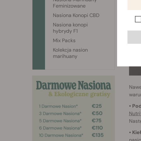
Feminizowane
Nasiona Konopi CBD
Nasiona konopi
hybrydy F1
Mix Packs
Kolekcja nasion
marihuany
Nawet
warun
• Po
Nutri
Nastę
• Ki
nasio