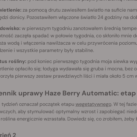
wietlenie:
za pomocą drutu zawiesiłem światło na suficie nam
dzi donicy. Pozostawiłem włączone światło 24 godziny na dobę
odowisko:
w pierwszym tygodniu zanotowałem średnią temper
tność zaczęła spadać w połowie tygodnia, co skłoniło mnie d
oża wodą i włączenia nawilżacza w celu przywrócenia poziom
zenie i wszystkie parametry były stabilne.
tus rośliny:
pod koniec pierwszego tygodnia moja siewka wygl
tlenie opłaciło się; łodyga wydawała się gruba i mocna, bez 
rzyła pierwszy zestaw prawdziwych liści i miała około 5 cm 
ziennik uprawy Haze Berry Automatic: eta
i tydzień oznaczał początek etapu
wegetatywnego
. W tej faz
wczych, aby stymulować optymalny wzrost i zapobiegać niedo
roślina energicznie wzrastała. Dowiedz się, co zrobiłem, żeby 
zień 2