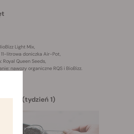
ęt
BioBizz Light Mix,
 11-litrowa doniczka Air-Pot,
a: Royal Queen Seeds,
anie: nawozy organiczne RQS i BioBizz.
siewki (tydzień 1)