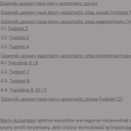
Dziennik uprawy haze berry automatic: sprzęt
Dziennik uprawy haze berry automatic: etap siewki (tydzień 1
Dziennik uprawy haze berry automatic: etap wegetatywny (
Tydzień 2
Tydzień 3
Tydzień 4
Dziennik uprawy haze berry automatic: etap kwitnienia (tygo
Tygodnie 5 i 6
Tydzień 7
Tydzień 8
Tygodnie 9, 10 i 11
Dziennik uprawy haze berry automatic: żniwa (tydzień 12)
 Berry Automatic
spełnia wszystkie wymagania niezawodnej o
yszny profil terpenowy. Jeśli chcesz wyhodować tę imponując