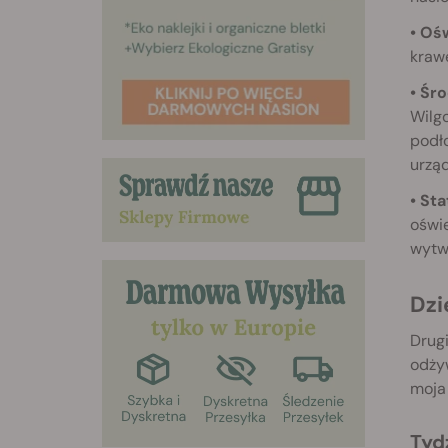
• Oś
krawę
• Śr
Wilgo
podł
urząd
• Sta
oświe
wytwo
D
Drug
odży
moja 
Tyd