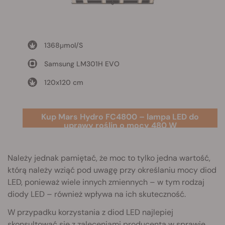
1368μmol/S
Samsung LM301H EVO
120x120 cm
Kup Mars Hydro FC4800 – lampa LED do
uprawy roślin o mocy 480 W
Należy jednak pamiętać, że moc to tylko jedna wartość,
którą należy wziąć pod uwagę przy określaniu mocy diod
LED, ponieważ wiele innych zmiennych – w tym rodzaj
diody LED – również wpływa na ich skuteczność.
W przypadku korzystania z diod LED najlepiej
skonsultować się z zaleceniami producenta w sprawie