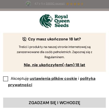
4.7 z 5 z
58690 recenzji
☀️
Summer Sales
: do 50% zniżki
na wybrane produkty ⏤
Kup teraz
🛍️
według Royal Queen Seeds
Poradnik uprawy konopi
Czy masz ukończone 18 lat?
Treści i produkty na naszej stronie internetowej są
zarezerwowane dla osób pełnoletnich. Zapoznaj się z
Przewodnik po uprawie – wyszukiwarka treści
Regulaminem.
Nie, nie ukończyłem(-łam) 18 lat
Akceptuję
ustawienia plików cookie
i
polityka
prywatności
ZGADZAM SIĘ I WCHODZĘ