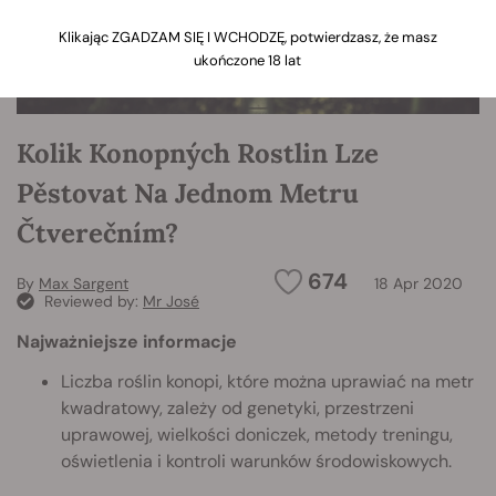
Klikając ZGADZAM SIĘ I WCHODZĘ, potwierdzasz, że masz
ukończone 18 lat
Kolik Konopných Rostlin Lze
Pěstovat Na Jednom Metru
Čtverečním?
674
By
Max Sargent
18 Apr 2020
Reviewed by:
Mr José
Najważniejsze informacje
Liczba roślin konopi, które można uprawiać na metr
kwadratowy, zależy od genetyki, przestrzeni
uprawowej, wielkości doniczek, metody treningu,
oświetlenia i kontroli warunków środowiskowych.