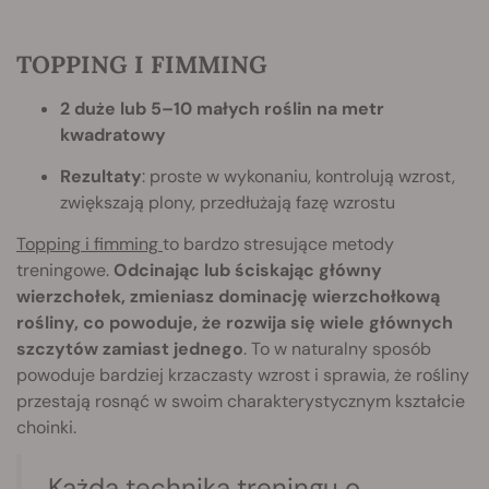
TOPPING I FIMMING
2 duże lub 5–10 małych roślin na metr
kwadratowy
Rezultaty
: proste w wykonaniu, kontrolują wzrost,
zwiększają plony, przedłużają fazę wzrostu
Topping i fimming
to bardzo stresujące metody
treningowe.
Odcinając lub ściskając główny
wierzchołek, zmieniasz dominację wierzchołkową
rośliny, co powoduje, że rozwija się wiele głównych
szczytów zamiast jednego
. To w naturalny sposób
powoduje bardziej krzaczasty wzrost i sprawia, że rośliny
przestają rosnąć w swoim charakterystycznym kształcie
choinki.
Każda technika treningu o