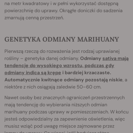
na metr kwadratowy i w pełni wykorzystać dostępną
powierzchnię do uprawy. Okrągłe doniczki do sadzenia
zmarnują cenną przestrzeń.
GENETYKA ODMIANY MARIHUANY
Pierwszą rzeczą do rozważenia jest rodzaj uprawianej
rośliny – genetyka danej odmiany.
Odmiany
sativa mają
tendencję do wysokiego wzrostu, podczas gdy
odmiany indica są krępe
i bardziej krzaczaste.
Automatycznie kwitnące odmiany pozostają niskie
, a
niektóre z nich osiągają zaledwie 50–60 cm.
Nawet osoby bez znacznych ograniczeń przestrzennych
mają tendencję do wybierania niższych odmian
marihuany podczas uprawy w pomieszczeniach. W końcu
jesteś odpowiedzialny za zapewnienie oświetlenia, więc
musisz wziąć pod uwagę miejsce zajmowane przez