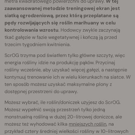
metra kwadratowego powierzchni do uprawy.
W tej
zaawansowanej metodzie treningowej ekran jest
siatką ogrodzeniową, przez którą przeplatane są
pędy rozwijających się roślin marihuany w celu
kontrolowania wzrostu
. Hodowcy zwykle zaczynają
tkać gałęzie w fazie wegetatywnej i kończą ją przed
trzecim tygodniem kwitnienia.
ScrOG trzyma pod światłem tylko główne szczyty, więc
energia rośliny idzie na produkcję pąków. Przycinaj
rośliny wcześnie, aby uzyskać więcej gałęzi, a następnie
kontynuuj trenowanie ich w wielu kierunkach na siatce. W
ten sposób możesz uzyskać maksymalne plony z
dostępnej przestrzeni do uprawy.
Możesz wybrać, ile roślin/doniczek użyjesz do ScrOG.
Możesz wypełnić swoją przestrzeń tylko jedną
monstrualną rośliną w dużej 20-litrowej doniczce, ale
możesz też wyhodować kilka
mniejszych roślin
, na
przykład cztery średniej wielkości rośliny w 10-litrowych