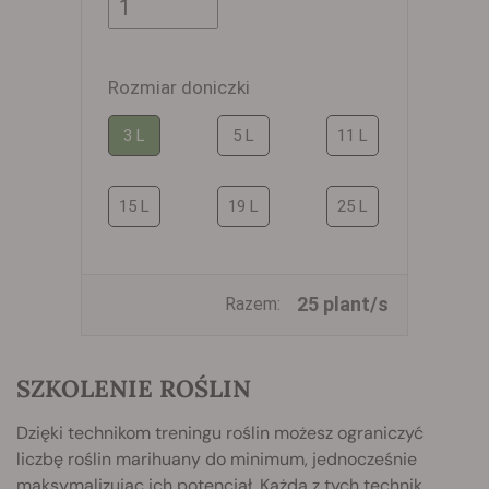
Rozmiar doniczki
3 L
5 L
11 L
15 L
19 L
25 L
25 plant/s
Razem:
SZKOLENIE ROŚLIN
Dzięki technikom treningu roślin możesz ograniczyć
liczbę roślin marihuany do minimum, jednocześnie
maksymalizując ich potencjał. Każda z tych technik