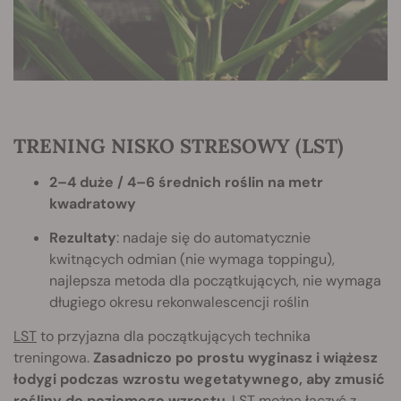
TRENING NISKO STRESOWY (LST)
2–4 duże / 4–6 średnich roślin na metr
kwadratowy
Rezultaty
: nadaje się do automatycznie
kwitnących odmian (nie wymaga toppingu),
najlepsza metoda dla początkujących, nie wymaga
długiego okresu rekonwalescencji roślin
LST
to przyjazna dla początkujących technika
treningowa.
Zasadniczo po prostu wyginasz i wiążesz
łodygi podczas wzrostu wegetatywnego, aby zmusić
rośliny do poziomego wzrostu
. LST można łączyć z