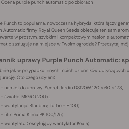
Ocena purple punch automatic po zbiorach
le Punch to popularna, nowoczesna hybryda, która łączy gene
h Automatic
firmy Royal Queen Seeds obiecuje ten sam aromat 
zawarte w prostym, szybkim i kompaktowym nasionie automaty
atic zasługuje na miejsce w Twoim ogrodzie? Przeczytaj mój 
iennik uprawy Purple Punch Automatic: sp
bnie jak w przypadku innych moich dzienników dotyczących 
gurację. Oto czego użyłem:
namiot do uprawy: Secret Jardin DS120W 120 × 60 × 178;
światło: MIGRO 200+;
wentylacja: Blauberg Turbo - E 100;
filtr: Prima Klima PK 100/125;
wentylator: oscylujący wentylator Koala;