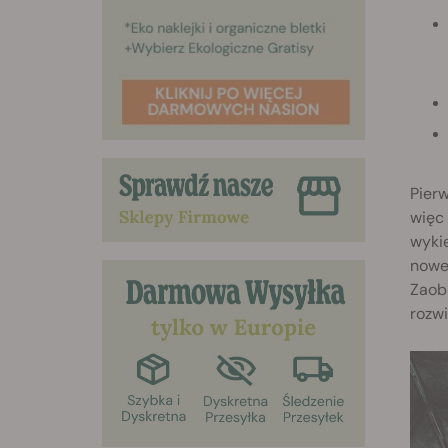
Pierw
więc
wykie
nowe 
Zaobs
rozwi