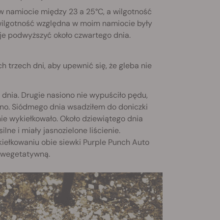
w namiocie między 23 a 25°C, a wilgotność
wilgotność względna w moim namiocie były
 je podwyższyć około czwartego dnia.
h trzech dni, aby upewnić się, że gleba nie
dnia. Drugie nasiono nie wypuściło pędu,
o. Siódmego dnia wsadziłem do doniczki
ie wykiełkowało. Około dziewiątego dnia
lne i miały jasnozielone liścienie.
iełkowaniu obie siewki Purple Punch Auto
ę wegetatywną.