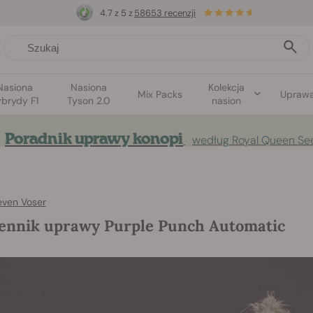
4.7 z 5 z
58653 recenzji
Nasiona
Nasiona
Kolekcja
Mix Packs
Upraw
brydy F1
Tyson 2.0
nasion
Poradnik uprawy konopi
według Royal Queen Se
even Voser
ennik uprawy Purple Punch Automatic