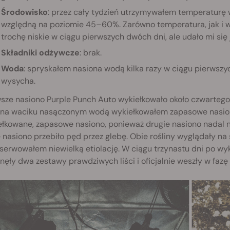
Środowisko
: przez cały tydzień utrzymywałem temperaturę 
względną na poziomie 45–60%. Zarówno temperatura, jak i 
trochę niskie w ciągu pierwszych dwóch dni, ale udało mi się
Składniki odżywcze
: brak.
Woda
: spryskałem nasiona wodą kilka razy w ciągu pierwszyc
wysycha.
sze nasiono Purple Punch Auto wykiełkowało około czwartego 
 na waciku nasączonym wodą wykiełkowałem zapasowe nasion
łkowane, zapasowe nasiono, ponieważ drugie nasiono nadal n
nasiono przebiło pęd przez glebę. Obie rośliny wyglądały na si
erwowałem niewielką etiolację. W ciągu trzynastu dni po wyk
nęły dwa zestawy prawdziwych liści i oficjalnie weszły w faz