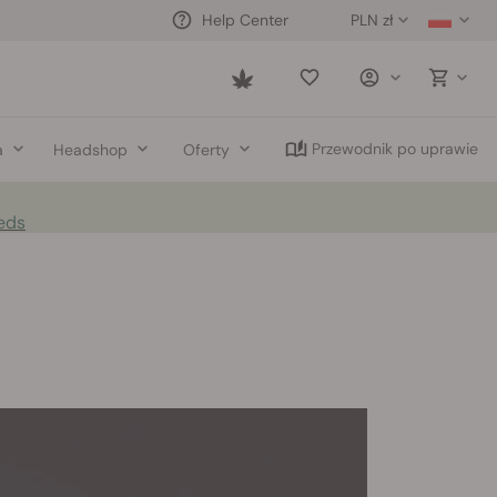
PLN zł
Help Center
Saved
items
Przewodnik po uprawie
a
Headshop
Oferty
eds