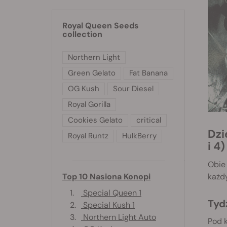
Royal Queen Seeds
collection
Northern Light
Green Gelato
Fat Banana
OG Kush
Sour Diesel
Royal Gorilla
Cookies Gelato
critical
Dziennik uprawy Purple Punch Automatic: faza wegetatywna (tygodnie 2, 3
Royal Runtz
HulkBerry
i 4)
Obie 
Top 10 Nasiona Konopi
każdy
1.
Special Queen 1
Tyd
2.
Special Kush 1
3.
Northern Light Auto
Pod k